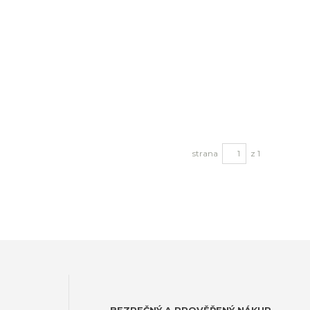
strana
z 1