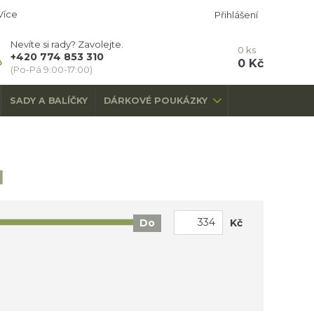
Více
Přihlášení
Nevíte si rady? Zavolejte.
0
ks
+420 774 853 310
0 Kč
(Po-Pá 9:00-17:00)
SADY A BALÍČKY
DÁRKOVÉ POUKÁZKY
u
Kč
Do