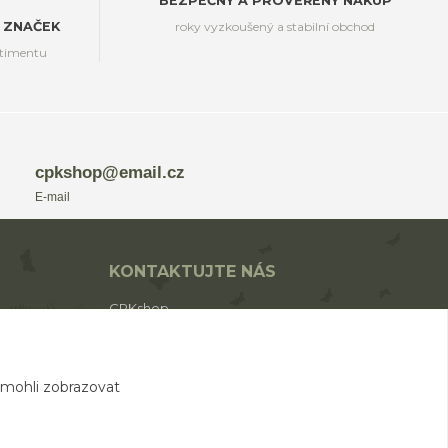
BEZPEČNÝ A PROVĚŘENÝ NÁKUP
 ZNAČEK
roky vyzkoušený a stabilní obchod
rtimentu
cpkshop@email.cz
E-mail
KONTAKTUJTE NÁS
CPKshop
+420 774 853 310
(Po-Pá 9:00-17:00)
 mohli zobrazovat
cpkshop@email.cz