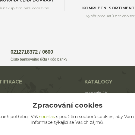
ŇOVANÁ CENA DOPRAVY
ší nákup, tím nižší dopravné
KOMPLETNÍ SORTIMENT
výběr produktů z celého so
0212718372 / 0600
Číslo bankovního účtu / Kód banky
TIFIKACE
KATALOGY
magazín AKH
BIO
katalog AROMAFAUNA
Zpracování cookies
rodukt ECO zemědělství
katalog AKH
tneři potřebují Váš
souhlas
s použitím souborů cookies, aby Vám
katalog SALOOS
informace týkající se Vašich zájmů.