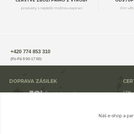
ČERSTVÉ ZBOŽÍ PŘÍMO Z VÝROBY
ODSTUP
produkty s nejdelší možnou expirací
čím vět
+420 774 853 310
(Po-Pá 9:00-17:00)
DOPRAVA ZÁSILEK
CER
CPK
CPK 
BIO p
Nákup nad 1700,- Kč - ZDARMA
Náš e-shop a par
Nákup nad 1000,- Kč - od 49,- Kč
Nákup do 1000,- Kč - od 69,- Kč