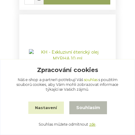
Zpracování cookies
Náš e-shop a partneři potřebují Váš
souhlas
s použitím
souborů cookies, aby Vám mohli zobrazovat informace
týkající se Vašich zájmů.
KH - Exkluzivní éterický olej MYRHA 10
ml
Souhlasím
Nastavení
486 Kč
/
ks
Souhlas můžete odmítnout
zde
.
Přidat do košíku