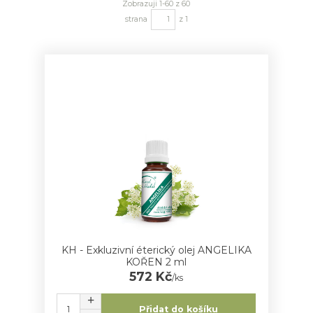
Zobrazuji 1-60 z 60
strana
z 1
KH - Exkluzivní éterický olej ANGELIKA
KOŘEN 2 ml
572 Kč
/
ks
Přidat do košíku