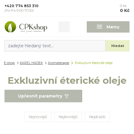
+420 774 853 310
0
ks
0 Kč
(Po-Pá 9:00-17:00)
Menu
Hledat
E-shop
KAREL HADEK
Aromaterapie
Exkluzivní éterické oleje
Exkluzivní éterické oleje
Upřesnit parametry
Nejnovější
Nejlevnější
Nejdražší