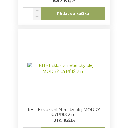
837 Kč
/
ks
Přidat do košíku
KH - Exkluzivní éterický olej MODRÝ
CYPŘIŠ 2 ml
214 Kč
/
ks