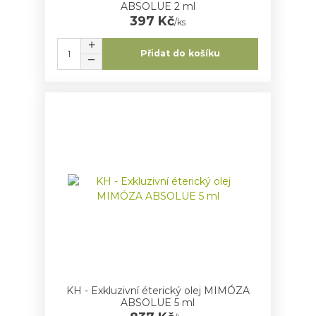
ABSOLUE 2 ml
397 Kč
/
ks
Přidat do košíku
KH - Exkluzivní éterický olej MIMÓZA
ABSOLUE 5 ml