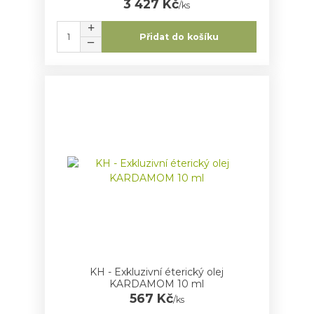
3 427 Kč
/
ks
Přidat do košíku
KH - Exkluzivní éterický olej
KARDAMOM 10 ml
567 Kč
/
ks