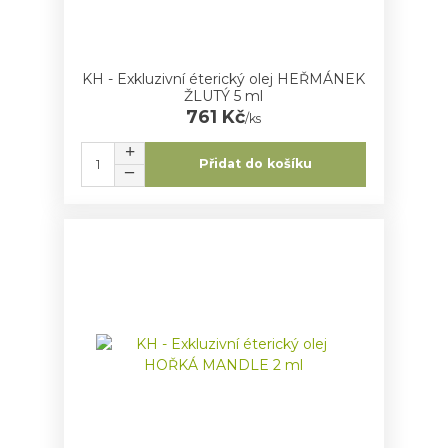
KH - Exkluzivní éterický olej HEŘMÁNEK
ŽLUTÝ 5 ml
761 Kč
/
ks
Přidat do košíku