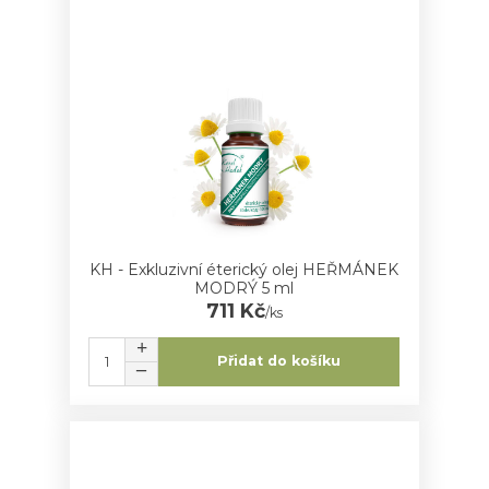
KH - Exkluzivní éterický olej HEŘMÁNEK
MODRÝ 5 ml
711 Kč
/
ks
Přidat do košíku