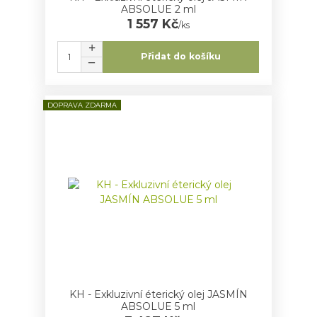
ABSOLUE 2 ml
1 557 Kč
/
ks
Přidat do košíku
DOPRAVA ZDARMA
KH - Exkluzivní éterický olej JASMÍN
ABSOLUE 5 ml