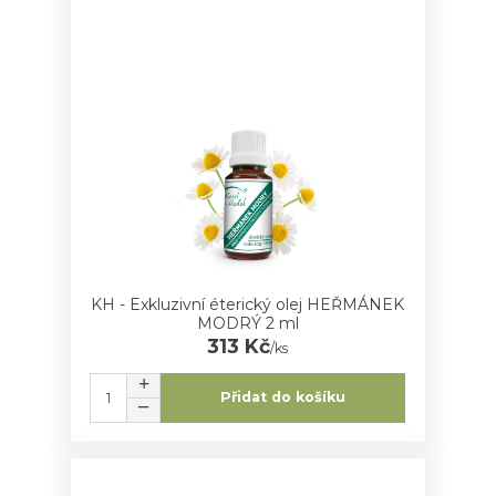
KH - Exkluzivní éterický olej HEŘMÁNEK
MODRÝ 2 ml
313 Kč
/
ks
Přidat do košíku