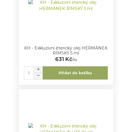
KH - Exkluzivní éterický olej HEŘMÁNEK
ŘÍMSKÝ 5 ml
631 Kč
/
ks
Přidat do košíku