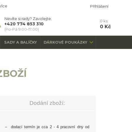
Více
Přihlášení
Nevíte si rady? Zavolejte.
0
ks
+420 774 853 310
0 Kč
(Po-Pá 9:00-17:00)
SADY A BALÍČKY
DÁRKOVÉ POUKÁZKY
ZBOŽÍ
Dodání zboží:
– dodací termín je cca 2 - 4 pracovní dny od