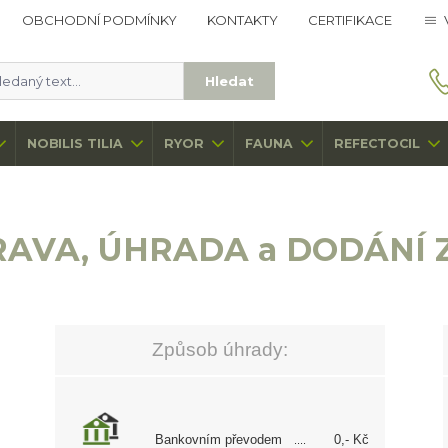
OBCHODNÍ PODMÍNKY
KONTAKTY
CERTIFIKACE
Hledat
NOBILIS TILIA
RYOR
FAUNA
REFECTOCIL
AVA, ÚHRADA a DODÁNÍ 
Způsob úhrady:
Bankovním převodem
0,- Kč
....