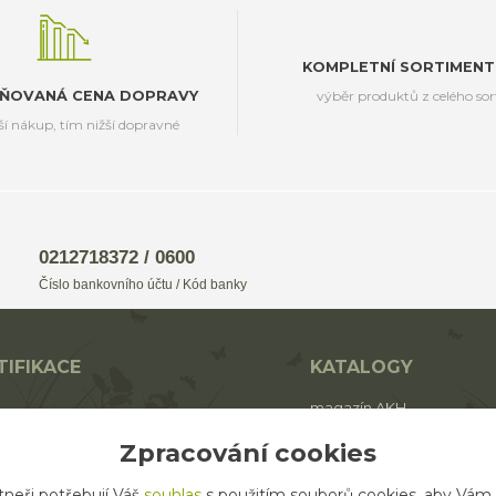
KOMPLETNÍ SORTIMENT
ŇOVANÁ CENA DOPRAVY
výběr produktů z celého so
ší nákup, tím nižší dopravné
0212718372 / 0600
Číslo bankovního účtu / Kód banky
TIFIKACE
KATALOGY
magazín AKH
BIO
katalog AROMAFAUNA
Zpracování cookies
rodukt ECO zemědělství
katalog AKH
tneři potřebují Váš
souhlas
s použitím souborů cookies, aby Vám