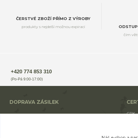
ČERSTVÉ ZBOŽÍ PŘÍMO Z VÝROBY
produkty s nejdelší možnou expirací
ODSTUP
čím vět
+420 774 853 310
(Po-Pá 9:00-17:00)
DOPRAVA ZÁSILEK
CER
CPK
Nákup nad 1700,- Kč - ZDARMA
CPK 
Nákup nad 1000,- Kč - od 49,- Kč
BIO p
Nákup do 1000,- Kč - od 69,- Kč
Náš e-shop a par