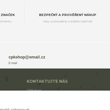
 ZNAČEK
BEZPEČNÝ A PROVĚŘENÝ NÁKUP
rtimentu
roky vyzkoušený a stabilní obchod
cpkshop@email.cz
E-mail
KONTAKTUJTE NÁS
CPKshop
+420 774 853 310
(Po-Pá 9:00-17:00)
 mohli zobrazovat