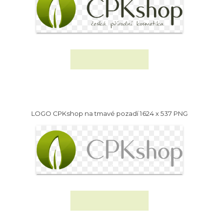
LOGO CPKshop na tmavé pozadí 1624 x 537 PNG