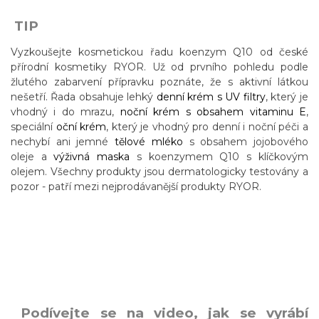
TIP
Vyzkoušejte kosmetickou řadu koenzym Q10 od české
přírodní kosmetiky RYOR. Už od prvního pohledu podle
žlutého zabarvení přípravku poznáte, že s aktivní látkou
nešetří. Řada obsahuje lehký
denní krém s UV filtry
, který je
vhodný i do mrazu,
noční krém s obsahem vitaminu E
,
speciální
oční krém
, který je vhodný pro denní i noční péči a
nechybí ani jemné
tělové mléko
s obsahem jojobového
oleje a
výživná maska
s koenzymem Q10 s klíčkovým
olejem. Všechny produkty jsou dermatologicky testovány a
pozor - patří mezi nejprodávanější produkty RYOR.
Podívejte se na video, jak se vyrábí