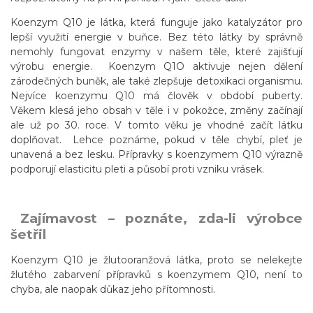
Koenzym Q10 je látka, která funguje jako katalyzátor pro
lepší využití energie v buňce. Bez této látky by správně
nemohly fungovat enzymy v našem těle, které zajišťují
výrobu energie. Koenzym Q1O aktivuje nejen dělení
zárodečných buněk, ale také zlepšuje detoxikaci organismu.
Nejvíce koenzymu Q10 má člověk v období puberty.
Věkem klesá jeho obsah v těle i v pokožce, změny začínají
ale už po 30. roce. V tomto věku je vhodné začít látku
doplňovat. Lehce poznáme, pokud v těle chybí, pleť je
unavená a bez lesku. Přípravky s koenzymem Q10 výrazně
podporují elasticitu pleti a působí proti vzniku vrásek.
Zajímavost – poznáte, zda-li výrobce
šetřil
Koenzym Q10 je žlutooranžová látka, proto se nelekejte
žlutého zabarvení přípravků s koenzymem Q10, není to
chyba, ale naopak důkaz jeho přítomnosti.