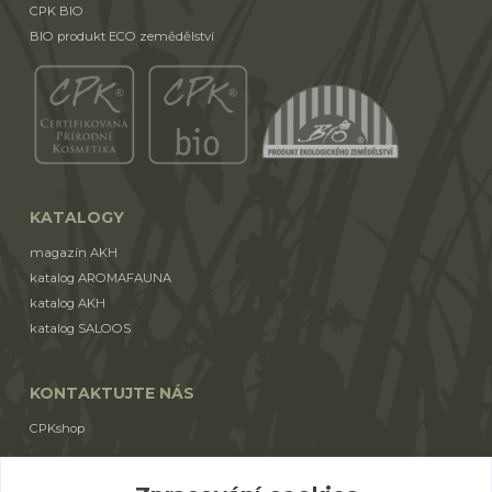
CPK BIO
BIO produkt ECO zemědělství
KATALOGY
magazín AKH
katalog AROMAFAUNA
katalog AKH
katalog SALOOS
KONTAKTUJTE NÁS
CPKshop
+420 774 853 310