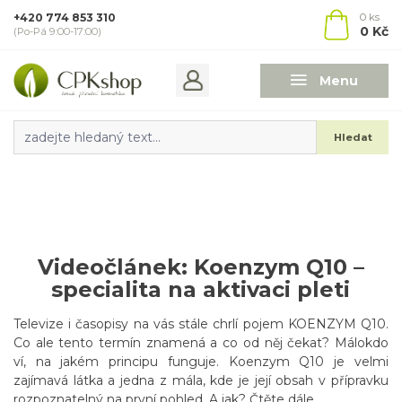
+420 774 853 310
0
ks
0 Kč
(Po-Pá 9:00-17:00)
Menu
Hledat
Videočlánek: Koenzym Q10 –
specialita na aktivaci pleti
Televize i časopisy na vás stále chrlí pojem KOENZYM Q10.
Co ale tento termín znamená a co od něj čekat? Málokdo
ví, na jakém principu funguje. Koenzym Q10 je velmi
zajímavá látka a jedna z mála, kde je její obsah v přípravku
rozpoznatelný na první pohled. A jak? Čtěte dále.