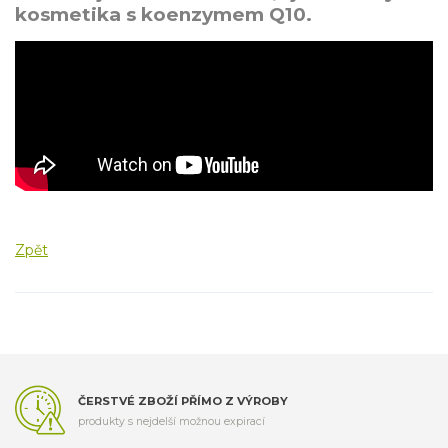
kosmetika s koenzymem Q10.
Zpět
ČERSTVÉ ZBOŽÍ PŘÍMO Z VÝROBY
produkty s nejdelší možnou expirací