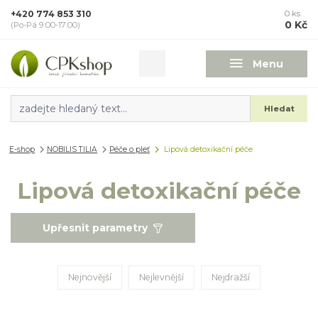
+420 774 853 310
0
ks
0 Kč
(Po-Pá 9:00-17:00)
Menu
Hledat
E-shop
NOBILIS TILIA
Péče o pleť
Lipová detoxikační péče
Lipová detoxikační péče
Upřesnit parametry
Nejnovější
Nejlevnější
Nejdražší