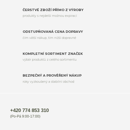
ČERSTVÉ ZBOŽÍ PŘÍMO Z VÝROBY
produkty s nejdelší možnou expirací
ODSTUPŇOVANÁ CENA DOPRAVY
čím větší nákup, tím nižší dopravné
KOMPLETNÍ SORTIMENT ZNAČEK
výběr produktů z celého sortimentu
BEZPEČNÝ A PROVĚŘENÝ NÁKUP
roky vyzkoušený a stabilní obchod
+420 774 853 310
(Po-Pá 9:00-17:00)