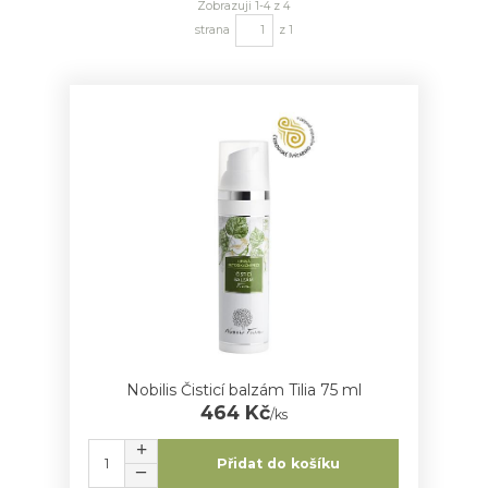
Zobrazuji 1-4 z 4
strana
z 1
Nobilis Čisticí balzám Tilia 75 ml
464 Kč
/
ks
Přidat do košíku