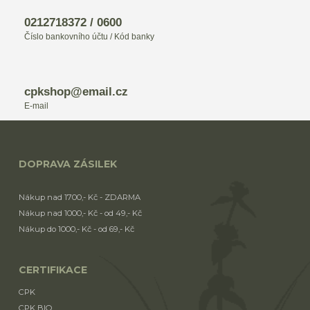
0212718372 / 0600
Číslo bankovního účtu / Kód banky
cpkshop@email.cz
E-mail
DOPRAVA ZÁSILEK
Nákup nad 1700,- Kč - ZDARMA
Nákup nad 1000,- Kč - od 49,- Kč
Nákup do 1000,- Kč - od 69,- Kč
CERTIFIKACE
CPK
CPK BIO