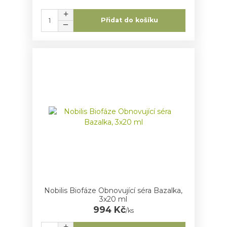
Přidat do košíku
Nobilis Biofáze Obnovující séra Bazalka,
3x20 ml
994 Kč
/
ks