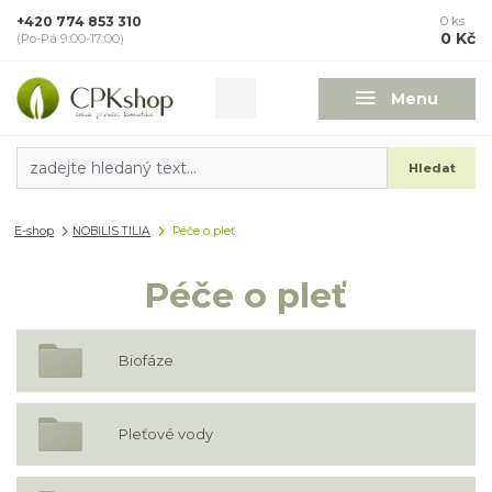
+420 774 853 310
0
ks
0 Kč
(Po-Pá 9:00-17:00)
Menu
Hledat
E-shop
NOBILIS TILIA
Péče o pleť
Péče o pleť
Biofáze
Pleťové vody