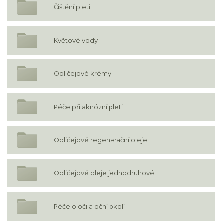
Čištění pleti
Květové vody
Obličejové krémy
Péče při aknózní pleti
Obličejové regenerační oleje
Obličejové oleje jednodruhové
Péče o oči a oční okolí