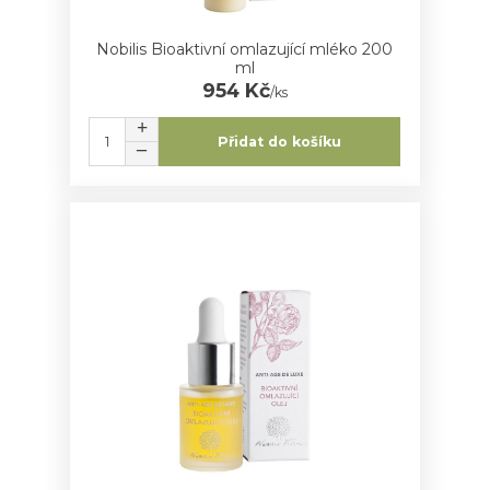
Nobilis Bioaktivní omlazující mléko 200
ml
954 Kč
/
ks
Přidat do košíku