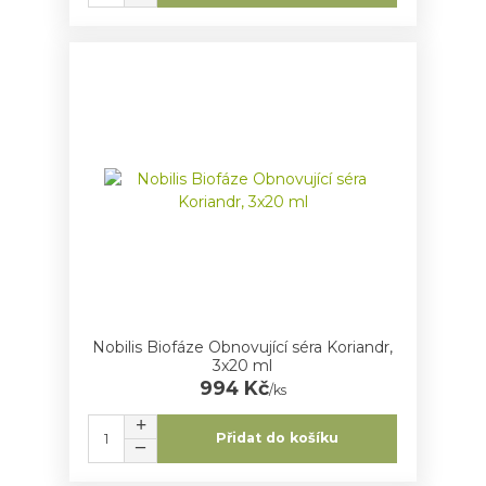
Nobilis Biofáze Obnovující séra Koriandr,
3x20 ml
994 Kč
/
ks
Přidat do košíku