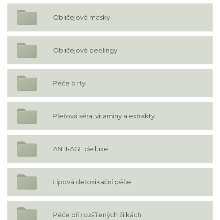
Obličejové masky
Obličejové peelingy
Péče o rty
Pleťová séra, vitaminy a extrakty
ANTI-AGE de luxe
Lipová detoxikační péče
Péče při rozšířených žilkách