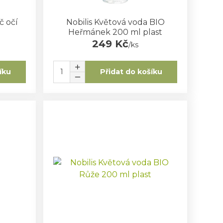
č očí
Nobilis Květová voda BIO
Heřmánek 200 ml plast
249 Kč
/
ks
íku
Přidat do košíku