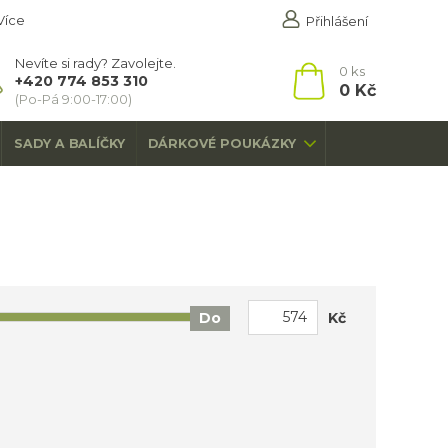
Více
Přihlášení
Nevíte si rady? Zavolejte.
0
ks
+420 774 853 310
0 Kč
(Po-Pá 9:00-17:00)
SADY A BALÍČKY
DÁRKOVÉ POUKÁZKY
Kč
Do