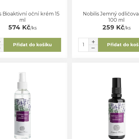
s Bioaktivní oční krém 15
Nobilis Jemný odličova
ml
100 ml
574 Kč
259 Kč
/
ks
/
ks
Přidat do košíku
Přidat do koš