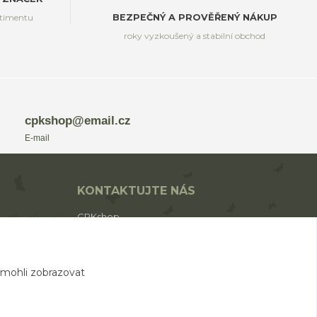
rtimentu
BEZPEČNÝ A PROVĚŘENÝ NÁKUP
roky vyzkoušený a stabilní obchod
cpkshop@email.cz
E-mail
KONTAKTUJTE NÁS
CPKshop
+420 774 853 310
(Po-Pá 9:00-17:00)
 mohli zobrazovat
cpkshop@email.cz