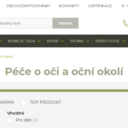
OBCHODNÍ PODMÍNKY
KONTAKTY
CERTIFIKACE
Hledat
NOBILIS TILIA
RYOR
FAUNA
REFECTOCIL
ční okolí
Péče o oči a oční okolí
DARMA
TOP PRODUKT
Vhodné
Pro děti
(2)