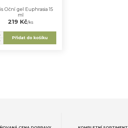
is Oční gel Euphrasia 15
ml
219 Kč
/
ks
Přidat do košíku
ŇOVANÁ CENA DOPRAVY
KOMPLETNÍ SORTIMENT