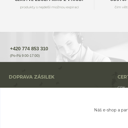
produkty s nejdelší možnou expirací
čím vět
+420 774 853 310
(Po-Pá 9:00-17:00)
DOPRAVA ZÁSILEK
CER
CPK
Nákup nad 1700,- Kč - ZDARMA
CPK 
Nákup nad 1000,- Kč - od 49,- Kč
BIO p
Nákup do 1000,- Kč - od 69,- Kč
Náš e-shop a par