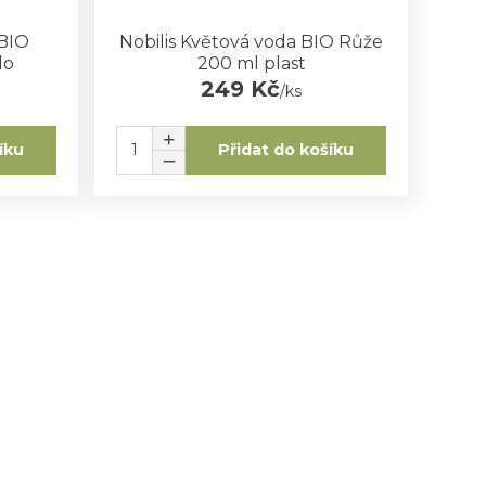
 BIO
Nobilis Květová voda BIO Růže
lo
200 ml plast
249 Kč
/
ks
íku
Přidat do košíku