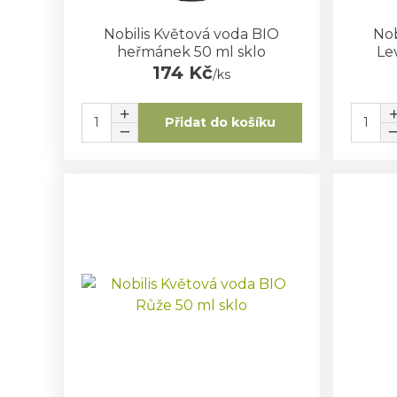
Nobilis Květová voda BIO
Nob
heřmánek 50 ml sklo
Le
174 Kč
/
ks
Přidat do košíku