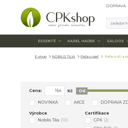
DOPRAVA
ESSENTÉ
KAREL HADEK
SALOOS
E-shop
NOBILIS TILIA
Péče o pleť
Péče o oči a o
Cena:
Kč
Od
NOVINKA
AKCE
DOPRAVA Z
Výrobce
Certifikace
Nobilis Tilia
(10)
CPK
(2)