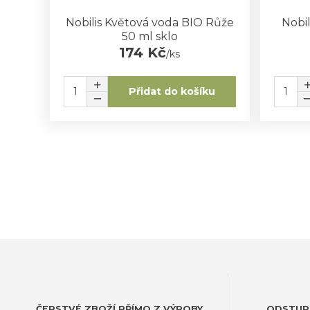
Nobilis Květová voda BIO Růže
Nobil
50 ml sklo
174 Kč
/
ks
Přidat do košíku
ČERSTVÉ ZBOŽÍ PŘÍMO Z VÝROBY
ODSTUP