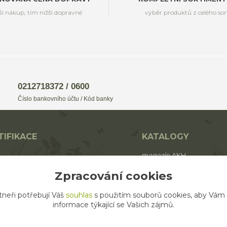
ší nákup, tím nižší dopravné
výběr produktů z celého so
0212718372 / 0600
Číslo bankovního účtu / Kód banky
TIFIKACE
KATALOGY
magazín AKH
BIO
katalog AROMAFAUNA
Zpracování cookies
rodukt ECO zemědělství
katalog AKH
tneři potřebují Váš
souhlas
s použitím souborů cookies, aby Vám
katalog SALOOS
informace týkající se Vašich zájmů.