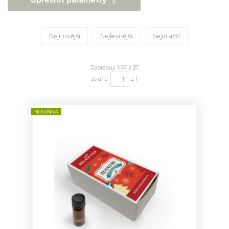
Upřesnit parametry
Nejnovější
Nejlevnější
Nejdražší
Zobrazuji 1-37 z 37
strana
z 1
NOVINKA