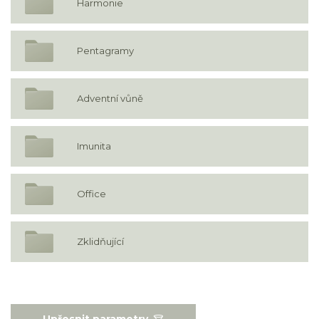
Harmonie
Pentagramy
Adventní vůně
Imunita
Office
Zklidňující