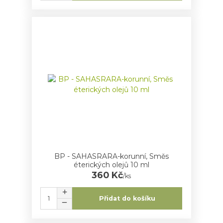
BP - SAHASRARA-korunní, Směs
éterických olejů 10 ml
360 Kč
/
ks
Přidat do košíku