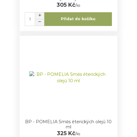
305 Kč
/
ks
Přidat do košíku
BP - POMELIA Směs éterických olejů 10
ml
325 Kč
/
ks