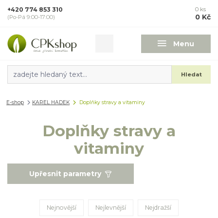
+420 774 853 310
0
ks
0 Kč
(Po-Pá 9:00-17:00)
Menu
Hledat
E-shop
KAREL HADEK
Doplňky stravy a vitaminy
Doplňky stravy a
vitaminy
Upřesnit parametry
Nejnovější
Nejlevnější
Nejdražší