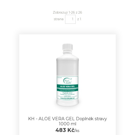
Zobrazuji 1-26 z 26
strana
z 1
KH - ALOE VERA GEL Doplněk stravy
1000 ml
483 Kč
/
ks