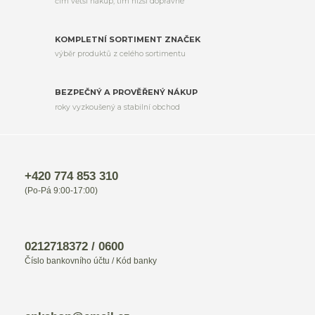
čím větší nákup, tím nižší dopravné
KOMPLETNÍ SORTIMENT ZNAČEK
výběr produktů z celého sortimentu
BEZPEČNÝ A PROVĚŘENÝ NÁKUP
roky vyzkoušený a stabilní obchod
+420 774 853 310
(Po-Pá 9:00-17:00)
0212718372 / 0600
Číslo bankovního účtu / Kód banky