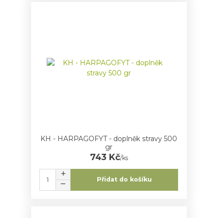
KH - HARPAGOFYT - doplněk stravy 500
gr
743 Kč
/
ks
Přidat do košíku