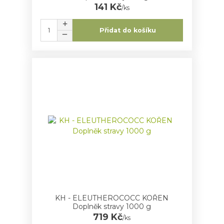
141 Kč
/
ks
Přidat do košíku
KH - ELEUTHEROCOCC KOŘEN
Doplněk stravy 1000 g
719 Kč
/
ks