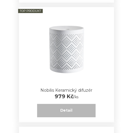
TOP PRODUKT
Nobilis Keramický difuzér
979 Kč
/
ks
Detail