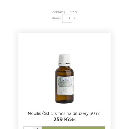
Zobrazuji 1-8 z 8
strana
z 1
Nobilis Čistící směs na difuzéry 30 ml
259 Kč
/
ks