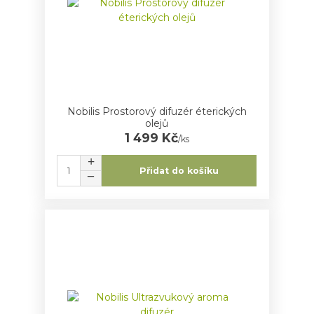
Nobilis Prostorový difuzér éterických
olejů
1 499 Kč
/
ks
Přidat do košíku