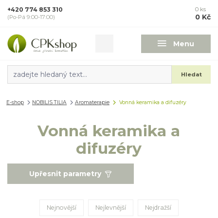
+420 774 853 310
0
ks
0 Kč
(Po-Pá 9:00-17:00)
Menu
Hledat
E-shop
NOBILIS TILIA
Aromaterapie
Vonná keramika a difuzéry
Vonná keramika a
difuzéry
Upřesnit parametry
Nejnovější
Nejlevnější
Nejdražší