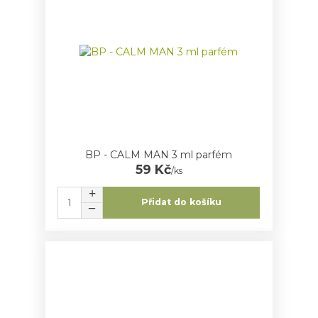
BP - CALM MAN 3 ml parfém
59 Kč
/
ks
Přidat do košíku