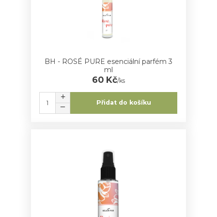
BH - ROSÉ PURE esenciální parfém 3
ml
60 Kč
/
ks
Přidat do košíku