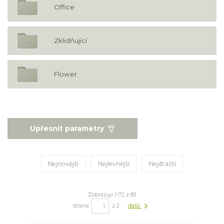
Office
Zklidňující
Flower
Upřesnit parametry
Nejnovější
Nejlevnější
Nejdražší
Zobrazuji 1-72 z 83
strana
z 2
další