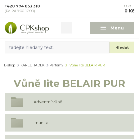
+420 774 853 310
0
ks
0 Kč
(Po-Pá 9:00-17:00)
Menu
Hledat
E-shop
KAREL HADEK
Parfémy
Vůně lite BELAIR PUR
Vůně lite BELAIR PUR
Adventní vůně
Imunita