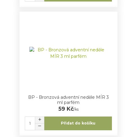
BP - Bronzová adventní neděle MÍR 3
ml parfém
59 Kč
/
ks
Přidat do košíku