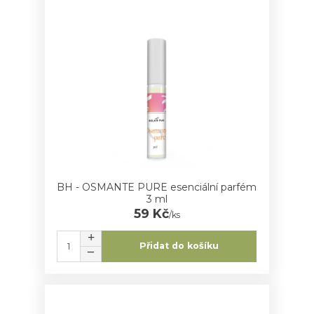
BH - OSMANTE PURE esenciální parfém
3 ml
59 Kč
/
ks
Přidat do košíku