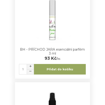
BH - PŘÍCHOD JARA esenciální parfém
3 ml
93 Kč
/
ks
Přidat do košíku