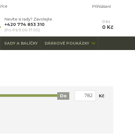
Více
Přihlášení
Nevíte si rady? Zavolejte.
0
ks
+420 774 853 310
0 Kč
(Po-Pá 9:00-17:00)
SADY A BALÍČKY
DÁRKOVÉ POUKÁZKY
Kč
Do