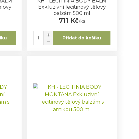
 BALM
KH - LECITINIA BODY BALM
ělový
Exkluzivní lecitinový tělový
balzám 500 ml
711 Kč
/
ks
íku
Přidat do košíku