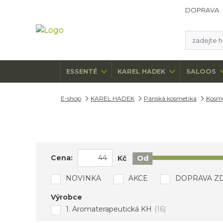
DOPRAVA
ESSENTÉ
KAREL HADEK
SALOOS
E-shop
KAREL HADEK
Pánská kosmetika
Kosme
Cena:
Kč
Od
NOVINKA
AKCE
DOPRAVA Z
Výrobce
1. Aromaterapeutická KH
(16)