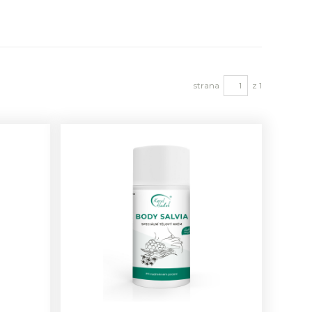
strana
z 1