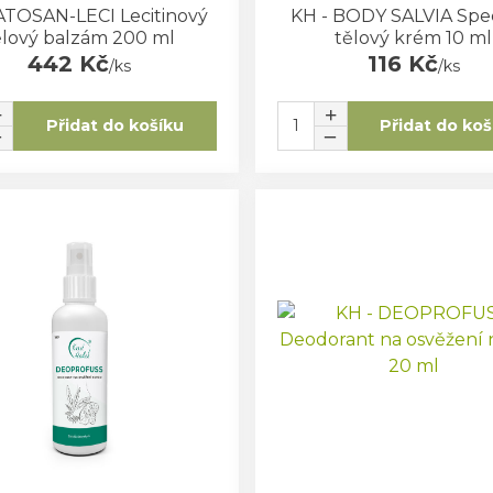
ATOSAN-LECI Lecitinový
KH - BODY SALVIA Spec
ělový balzám 200 ml
tělový krém 10 ml
442 Kč
116 Kč
/
ks
/
ks
Přidat do košíku
Přidat do koš