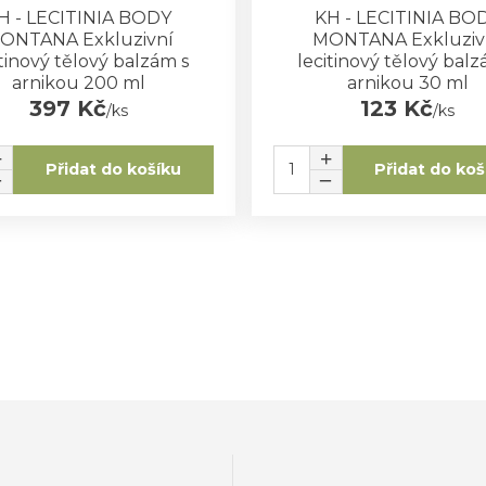
H - LECITINIA BODY
KH - LECITINIA BO
ONTANA Exkluzivní
MONTANA Exkluziv
itinový tělový balzám s
lecitinový tělový balz
arnikou 200 ml
arnikou 30 ml
397 Kč
123 Kč
/
ks
/
ks
Přidat do košíku
Přidat do koš