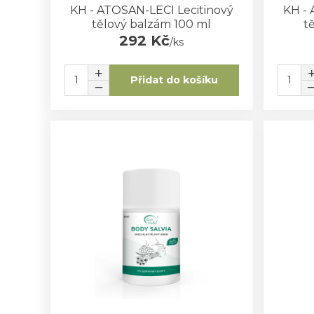
KH - ATOSAN-LECI Lecitinový
KH - 
tělový balzám 100 ml
t
292 Kč
/
ks
Přidat do košíku