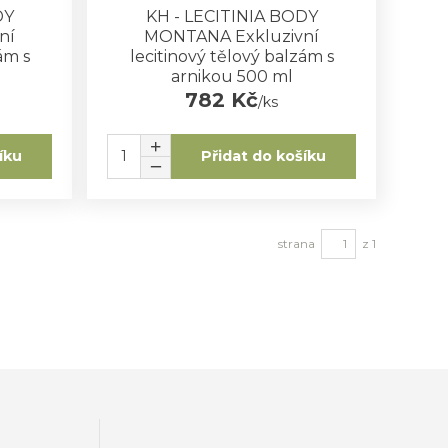
DY
KH - LECITINIA BODY
ní
MONTANA Exkluzivní
ám s
lecitinový tělový balzám s
arnikou 500 ml
782 Kč
/
ks
íku
Přidat do košíku
strana
z 1