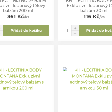
 LECITINIA BODY BALM
KH - LECITINIA BODY
uzivní lecitinový tělový
Exkluzivní lecitinový t
balzám 200 ml
balzám 30 ml
361 Kč
116 Kč
/
ks
/
ks
Přidat do košíku
Přidat do koš