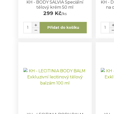
KH - BODY SALVIA Speciální
KH - 
tělový krém 50 ml
na 
299 Kč
/
ks
Přidat do košíku