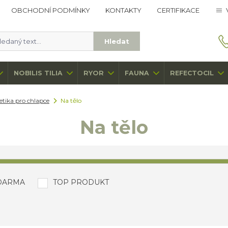
OBCHODNÍ PODMÍNKY
KONTAKTY
CERTIFIKACE
Hledat
NOBILIS TILIA
RYOR
FAUNA
REFECTOCIL
tika pro chlapce
Na tělo
Na tělo
DARMA
TOP PRODUKT