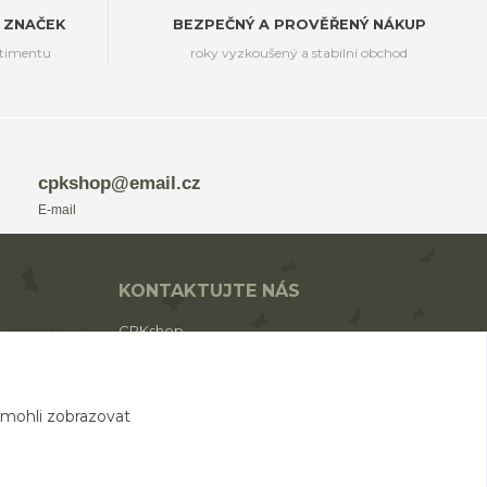
 ZNAČEK
BEZPEČNÝ A PROVĚŘENÝ NÁKUP
rtimentu
roky vyzkoušený a stabilní obchod
cpkshop@email.cz
E-mail
KONTAKTUJTE NÁS
CPKshop
+420 774 853 310
(Po-Pá 9:00-17:00)
 mohli zobrazovat
cpkshop@email.cz