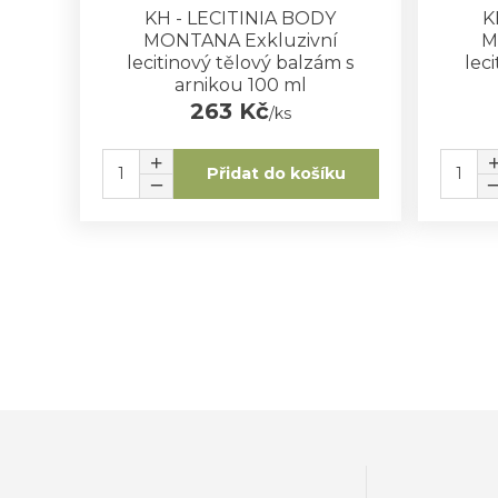
KH - LECITINIA BODY
K
MONTANA Exkluzivní
M
lecitinový tělový balzám s
lec
arnikou 100 ml
263 Kč
/
ks
Přidat do košíku