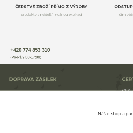
ČERSTVÉ ZBOŽÍ PŘÍMO Z VÝROBY
ODSTUP
produkty s nejdelší možnou expirací
čím vět
+420 774 853 310
(Po-Pá 9:00-17:00)
DOPRAVA ZÁSILEK
CER
CPK
Nákup nad 1700,- Kč - ZDARMA
CPK 
Nákup nad 1000,- Kč - od 49,- Kč
BIO p
Nákup do 1000,- Kč - od 69,- Kč
Náš e-shop a par