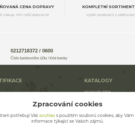
ŇOVANÁ CENA DOPRAVY
KOMPLETNÍ SORTIMENT
ší nákup, tím nižší dopravné
výběr produktů z celého so
0212718372 / 0600
Číslo bankovního účtu / Kód banky
TIFIKACE
KATALOGY
magazín AKH
BIO
katalog AROMAFAUNA
Zpracování cookies
rodukt ECO zemědělství
katalog AKH
tneři potřebují Váš
souhlas
s použitím souborů cookies, aby Vám
katalog SALOOS
informace týkající se Vašich zájmů.