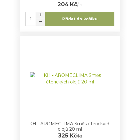
204 Kč
/
ks
Přidat do košíku
KH - AROMECLIMA Směs éterických
olejů 20 ml
325 Kč
/
ks