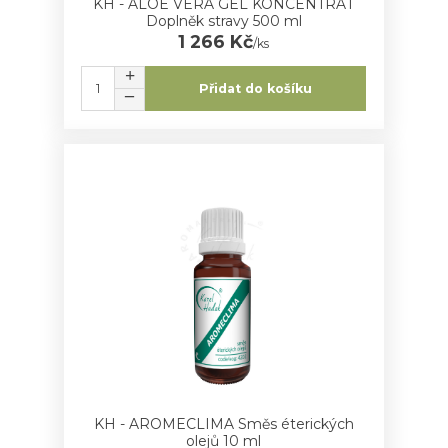
KH - ALOE VERA GEL KONCENTRÁT
Doplněk stravy 500 ml
1 266 Kč
/
ks
Přidat do košíku
KH - AROMECLIMA Směs éterických
olejů 10 ml