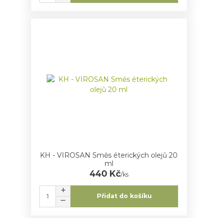
KH - VIROSAN Směs éterických olejů 20
ml
440 Kč
/
ks
Přidat do košíku