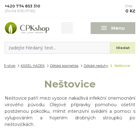
+420 774 853 310
0
ks
0 Kč
(Po-Pá 9:00-17:00)
Menu
Hledat
E-shop
KAREL HADEK
Dětská kosmetika
Dětské neduhy
Neštovice
Neštovice
Neštovice patří mezi vysoce nakažlivá infekční onemocnění
virového původu. Olejové přípravky pomohou ošetřit
postiženou pokožku, mírnit intenzivní svědění a pomoci s
vylupováním a hojením drobných stroupků po
neštovičkách.