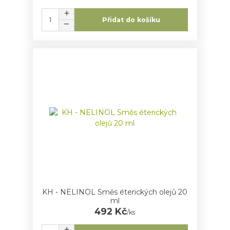
Přidat do košíku
KH - NELINOL Směs éterických olejů 20
ml
492 Kč
/
ks