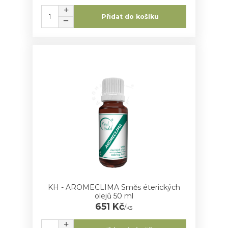
Přidat do košíku
KH - AROMECLIMA Směs éterických
olejů 50 ml
651 Kč
/
ks