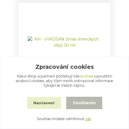
Zpracování cookies
Náš e-shop a partneři potřebují Váš
souhlas
s použitím
souborů cookies, aby Vám mohli zobrazovat informace
KH - VIROSAN Směs éterických olejů 50
týkající se Vašich zájmů.
ml
881 Kč
/
ks
Souhlasím
Nastavení
Přidat do košíku
Souhlas můžete odmítnout
zde
.