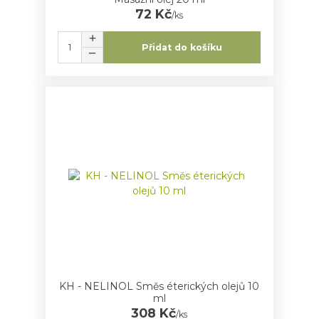
72 Kč
/
ks
Přidat do košíku
KH - NELINOL Směs éterických olejů 10
ml
308 Kč
/
ks