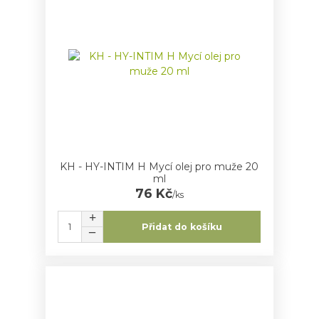
KH - HY-INTIM H Mycí olej pro muže 20
ml
76 Kč
/
ks
Přidat do košíku