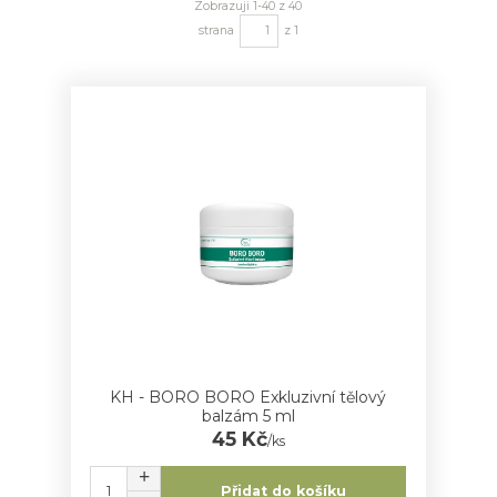
Zobrazuji 1-40 z 40
strana
z 1
KH - BORO BORO Exkluzivní tělový
balzám 5 ml
45 Kč
/
ks
Přidat do košíku