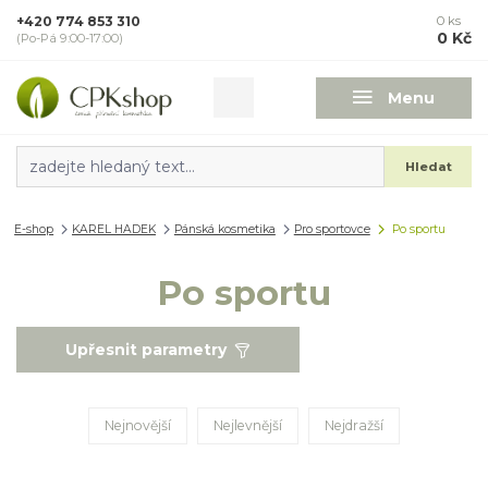
+420 774 853 310
0
ks
0 Kč
(Po-Pá 9:00-17:00)
Menu
Hledat
E-shop
KAREL HADEK
Pánská kosmetika
Pro sportovce
Po sportu
Po sportu
Upřesnit parametry
Nejnovější
Nejlevnější
Nejdražší