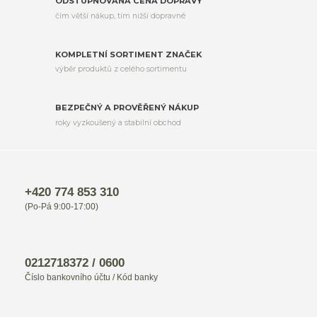
ODSTUPŇOVANÁ CENA DOPRAVY
čím větší nákup, tím nižší dopravné
KOMPLETNÍ SORTIMENT ZNAČEK
výběr produktů z celého sortimentu
BEZPEČNÝ A PROVĚŘENÝ NÁKUP
roky vyzkoušený a stabilní obchod
+420 774 853 310
(Po-Pá 9:00-17:00)
0212718372 / 0600
Číslo bankovního účtu / Kód banky