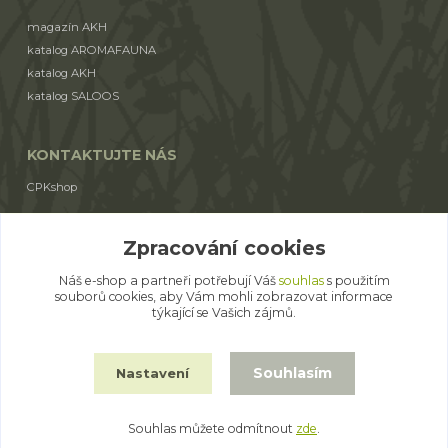
magazín AKH
katalog AROMAFAUNA
katalog AKH
katalog SALOOS
KONTAKTUJTE NÁS
CPKshop
+420 774 853 310
Zpracování cookies
(Po-Pá 9:00-17:00)
Náš e-shop a partneři potřebují Váš
souhlas
s použitím
cpkshop@email.cz
souborů cookies, aby Vám mohli zobrazovat informace
týkající se Vašich zájmů.
Souhlasím
Nastavení
© 2014 - 2026 CPKshop.cz
Souhlas můžete odmítnout
zde
.
Vytvořeno na
Eshop-rychle.cz