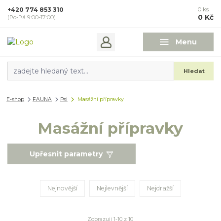
+420 774 853 310
0
ks
0 Kč
(Po-Pá 9:00-17:00)
Menu
Hledat
E-shop
FAUNA
Psi
Masážní přípravky
Masážní přípravky
Upřesnit parametry
Nejnovější
Nejlevnější
Nejdražší
Zobrazuji 1-10 z 10