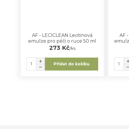
AF - LECICLEAN Lecitinová
AF 
emulze pro péči o ruce 50 ml
emulze
273 Kč
/
ks
Přidat do košíku