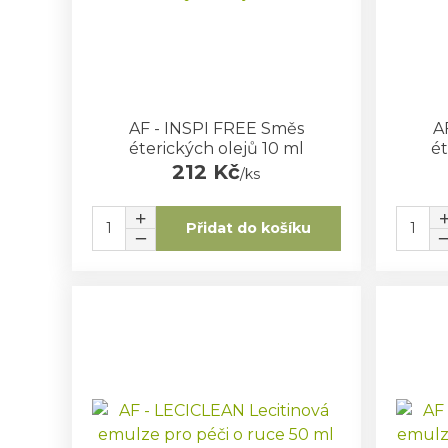
AF - INSPI FREE Směs
A
éterických olejů 10 ml
ét
212 Kč
/
ks
Přidat do košíku