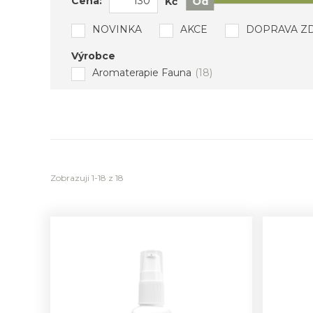
Cena:
Kč
Od
NOVINKA
AKCE
DOPRAVA Z
Výrobce
Aromaterapie Fauna
(18)
Zobrazuji 1-18 z 18