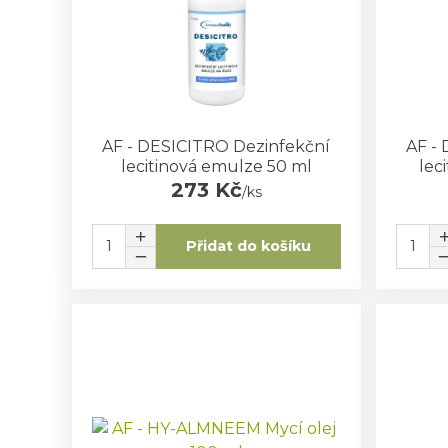
AF - DESICITRO Dezinfekční
AF -
lecitinová emulze 50 ml
lec
273 Kč
/
ks
Přidat do košíku