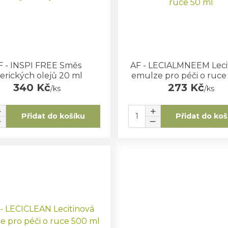
F - INSPI FREE Směs
AF - LECIALMNEEM Leci
erických olejů 20 ml
emulze pro péči o ruce
340 Kč
273 Kč
/
ks
/
ks
Přidat do košíku
Přidat do koš