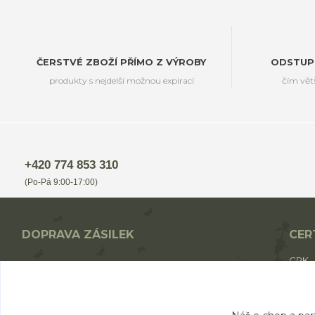
ČERSTVÉ ZBOŽÍ PŘÍMO Z VÝROBY
ODSTUP
produkty s nejdelší možnou expirací
čím vět
+420 774 853 310
(Po-Pá 9:00-17:00)
DOPRAVA ZÁSILEK
CER
CPK
Nákup nad 1700,- Kč - ZDARMA
CPK 
Nákup nad 1000,- Kč - od 49,- Kč
BIO p
Nákup do 1000,- Kč - od 69,- Kč