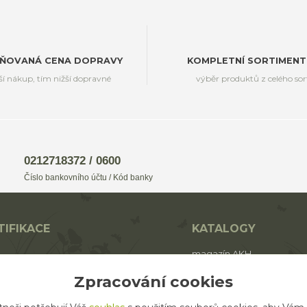
ŇOVANÁ CENA DOPRAVY
KOMPLETNÍ SORTIMENT
ší nákup, tím nižší dopravné
výběr produktů z celého so
0212718372 / 0600
Číslo bankovního účtu / Kód banky
TIFIKACE
KATALOGY
magazín AKH
BIO
katalog AROMAFAUNA
Zpracování cookies
rodukt ECO zemědělství
katalog AKH