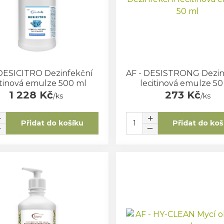
 DESICITRO Dezinfekční
AF - DESISTRONG Dezin
itinová emulze 500 ml
lecitinová emulze 50
1 228 Kč
273 Kč
/
ks
/
ks
Přidat do košíku
Přidat do koš