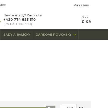
Více
Přihlášení
Nevíte si rady? Zavolejte.
0
ks
+420 774 853 310
0 Kč
(Po-Pá 9:00-17:00)
SADY A BALÍČKY
DÁRKOVÉ POUKÁZKY