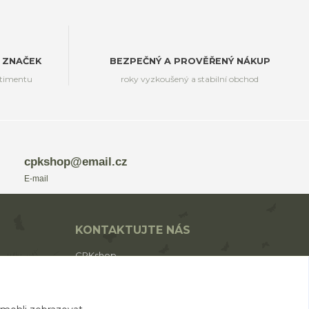
 ZNAČEK
BEZPEČNÝ A PROVĚŘENÝ NÁKUP
rtimentu
roky vyzkoušený a stabilní obchod
cpkshop@email.cz
E-mail
KONTAKTUJTE NÁS
CPKshop
+420 774 853 310
(Po-Pá 9:00-17:00)