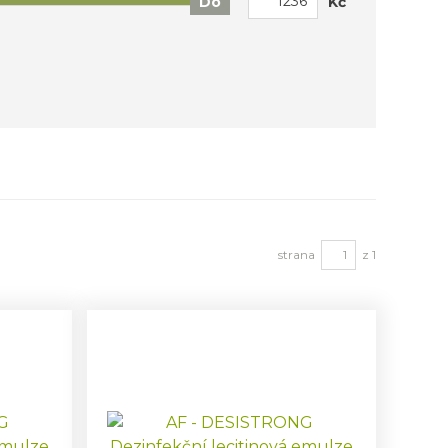
Kč
Do
strana
z 1