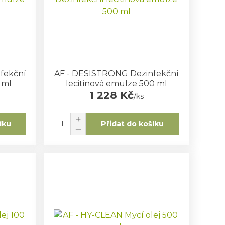
fekční
AF - DESISTRONG Dezinfekční
 ml
lecitinová emulze 500 ml
1 228 Kč
/
ks
íku
Přidat do košíku