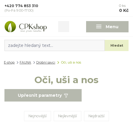
+420 774 853 310
0
ks
0 Kč
(Po-Pá 9:00-17:00)
Menu
Hledat
E-shop
FAUNA
Drobní savci
Oči, uši a nos
Oči, uši a nos
Upřesnit parametry
Nejnovější
Nejlevnější
Nejdražší