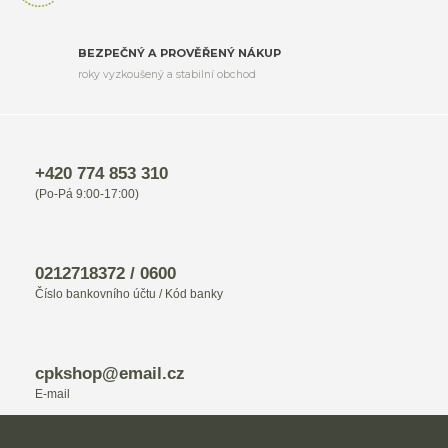
BEZPEČNÝ A PROVĚŘENÝ NÁKUP
roky vyzkoušený a stabilní obchod
+420 774 853 310
(Po-Pá 9:00-17:00)
0212718372 / 0600
Číslo bankovního účtu / Kód banky
cpkshop@email.cz
E-mail