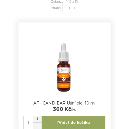
Zobrazuji 1-10 z 10
strana
z 1
AF - CANDIEAR Ušní olej 10 ml
360 Kč
/
ks
Přidat do košíku