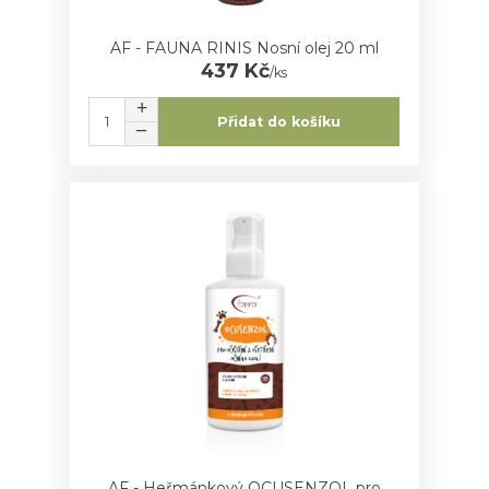
AF - FAUNA RINIS Nosní olej 20 ml
437 Kč
/
ks
Přidat do košíku
AF - Heřmánkový OCUSENZOL pro