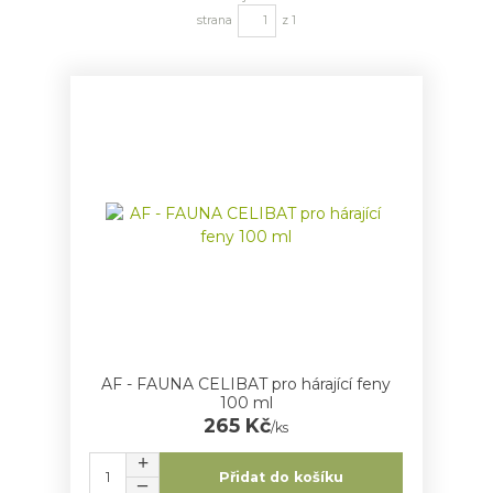
strana
z 1
AF - FAUNA CELIBAT pro hárající feny
100 ml
265 Kč
/
ks
Přidat do košíku