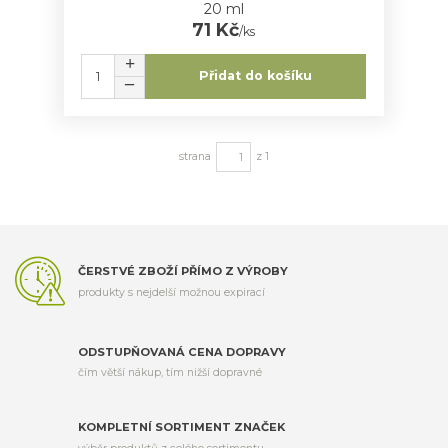
20 ml
71 Kč
/
ks
Přidat do košíku
strana
z 1
ČERSTVÉ ZBOŽÍ PŘÍMO Z VÝROBY
produkty s nejdelší možnou expirací
ODSTUPŇOVANÁ CENA DOPRAVY
čím větší nákup, tím nižší dopravné
KOMPLETNÍ SORTIMENT ZNAČEK