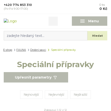
+420 774 853 310
0
ks
0 Kč
(Po-Pá 9:00-17:00)
Menu
Hledat
E-shop
FAUNA
Drobní savci
Speciální přípravky
Speciální přípravky
Upřesnit parametry
Nejnovější
Nejlevnější
Nejdražší
Zobrazuji 1-12 z 12