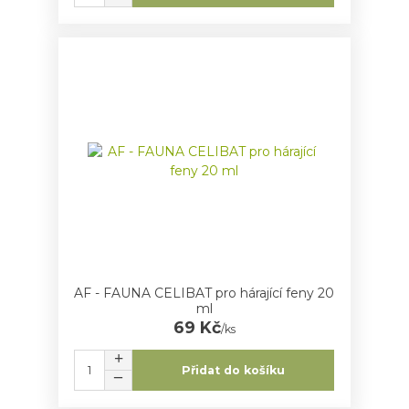
AF - FAUNA CELIBAT pro hárající feny 20
ml
69 Kč
/
ks
Přidat do košíku