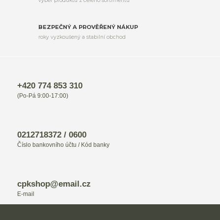
výběr produktů z celého sortimentu
BEZPEČNÝ A PROVĚŘENÝ NÁKUP
roky vyzkoušený a stabilní obchod
+420 774 853 310
(Po-Pá 9:00-17:00)
0212718372 / 0600
Číslo bankovního účtu / Kód banky
cpkshop@email.cz
E-mail