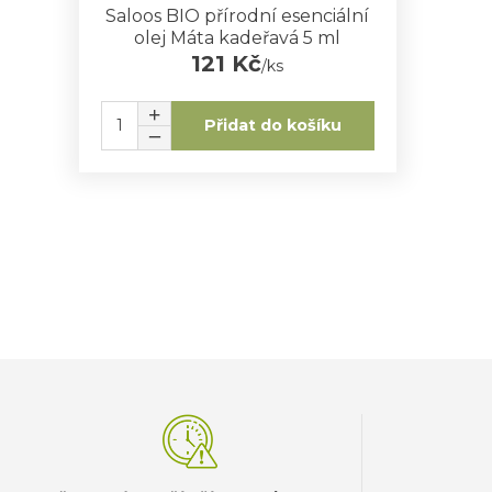
Saloos BIO přírodní esenciální
olej Máta kadeřavá 5 ml
121 Kč
/
ks
Přidat do košíku