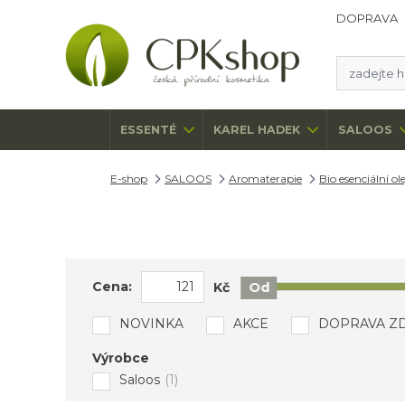
DOPRAVA
ESSENTÉ
KAREL HADEK
SALOOS
E-shop
SALOOS
Aromaterapie
Bio esenciální ole
Cena:
Kč
Od
NOVINKA
AKCE
DOPRAVA Z
Výrobce
Saloos
(1)