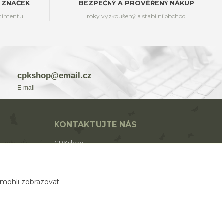
 ZNAČEK
BEZPEČNÝ A PROVĚŘENÝ NÁKUP
rtimentu
roky vyzkoušený a stabilní obchod
cpkshop@email.cz
E-mail
KONTAKTUJTE NÁS
CPKshop
+420 774 853 310
(Po-Pá 9:00-17:00)
 mohli zobrazovat
cpkshop@email.cz