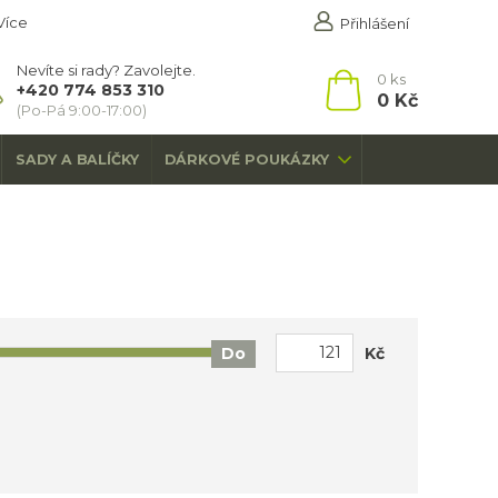
Více
Přihlášení
Nevíte si rady? Zavolejte.
0
ks
+420 774 853 310
0 Kč
(Po-Pá 9:00-17:00)
SADY A BALÍČKY
DÁRKOVÉ POUKÁZKY
Kč
Do