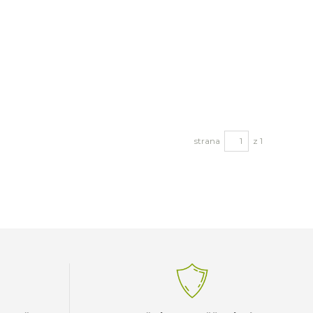
strana
z 1