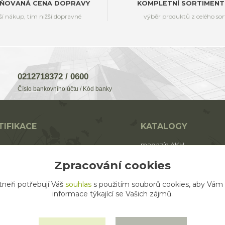
ŇOVANÁ CENA DOPRAVY
KOMPLETNÍ SORTIMENT
ší nákup, tím nižší dopravné
výběr produktů z celého so
0212718372 / 0600
Číslo bankovního účtu / Kód banky
TIFIKACE
KATALOGY
magazín AKH
BIO
katalog AROMAFAUNA
Zpracování cookies
rodukt ECO zemědělství
katalog AKH
tneři potřebují Váš
souhlas
s použitím souborů cookies, aby Vám
katalog SALOOS
informace týkající se Vašich zájmů.