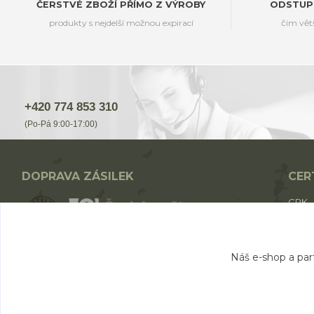
ČERSTVÉ ZBOŽÍ PŘÍMO Z VÝROBY
ODSTUP
produkty s nejdelší možnou expirací
čím vět
+420 774 853 310
(Po-Pá 9:00-17:00)
DOPRAVA ZÁSILEK
CER
CPK
CPK 
BIO p
Nákup nad 1700,- Kč - ZDARMA
Náš e-shop a par
Nákup nad 1000,- Kč - od 49,- Kč
Nákup do 1000,- Kč - od 69,- Kč