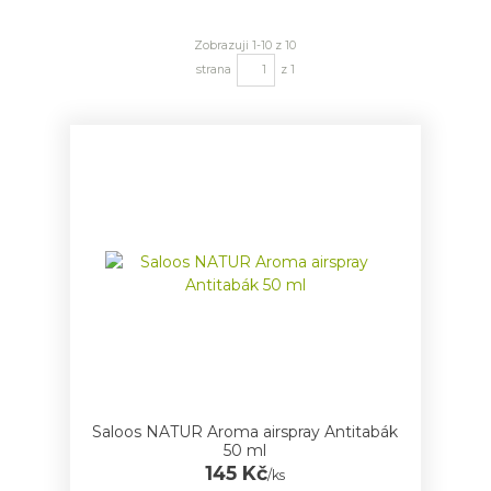
Zobrazuji 1-10 z 10
strana
z 1
Saloos NATUR Aroma airspray Antitabák
50 ml
145 Kč
/
ks