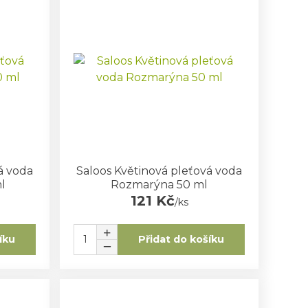
á voda
Saloos Květinová pleťová voda
l
Rozmarýna 50 ml
121 Kč
/
ks
íku
Přidat do košíku