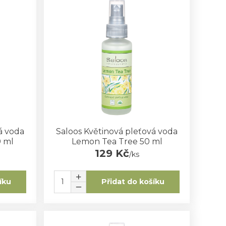
á voda
Saloos Květinová pleťová voda
0 ml
Lemon Tea Tree 50 ml
129 Kč
/
ks
íku
Přidat do košíku