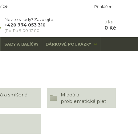
Více
Přihlášení
Nevíte si rady? Zavolejte.
0
ks
+420 774 853 310
0 Kč
(Po-Pá 9:00-17:00)
SADY A BALÍČKY
DÁRKOVÉ POUKÁZKY
á a smíšená
Mladá a
problematická pleť