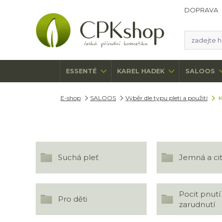
DOPRAVA
ESSENTÉ
KAREL HADEK
SALOOS
E-shop
SALOOS
Výběr dle typu pleti a použití
K
Suchá pleť
Jemná a cit
Pocit pnutí
Pro děti
zarudnutí