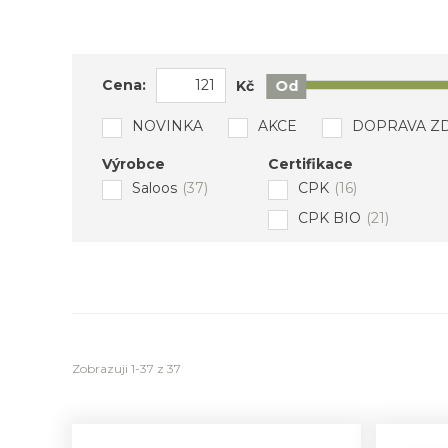
Cena:
Kč
Od
NOVINKA
AKCE
DOPRAVA Z
Výrobce
Certifikace
Saloos
(37)
CPK
(16)
CPK BIO
(21)
Zobrazuji 1-37 z 37