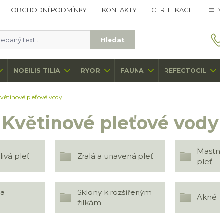
OBCHODNÍ PODMÍNKY
KONTAKTY
CERTIFIKACE
Hledat
NOBILIS TILIA
RYOR
FAUNA
REFECTOCIL
větinové pleťové vody
Květinové pleťové vody
Mastn
livá pleť
Zralá a unavená pleť
pleť
 a
Sklony k rozšířeným
Akné
žilkám