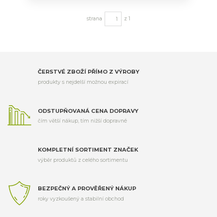
strana
z 1
ČERSTVÉ ZBOŽÍ PŘÍMO Z VÝROBY
produkty s nejdelší možnou expirací
ODSTUPŇOVANÁ CENA DOPRAVY
čím větší nákup, tím nižší dopravné
KOMPLETNÍ SORTIMENT ZNAČEK
výběr produktů z celého sortimentu
BEZPEČNÝ A PROVĚŘENÝ NÁKUP
roky vyzkoušený a stabilní obchod