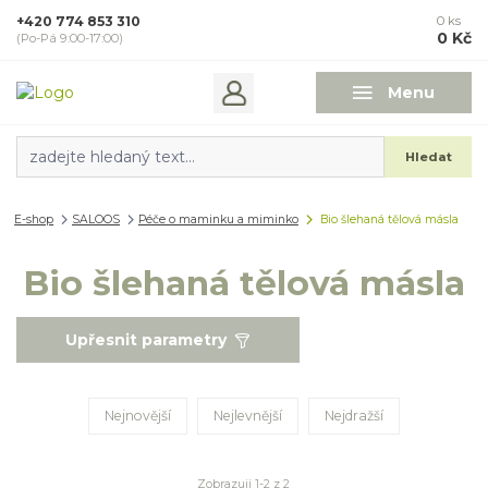
+420 774 853 310
0
ks
0 Kč
(Po-Pá 9:00-17:00)
Menu
Hledat
E-shop
SALOOS
Péče o maminku a miminko
Bio šlehaná tělová másla
Bio šlehaná tělová másla
Upřesnit parametry
Nejnovější
Nejlevnější
Nejdražší
Zobrazuji 1-2 z 2