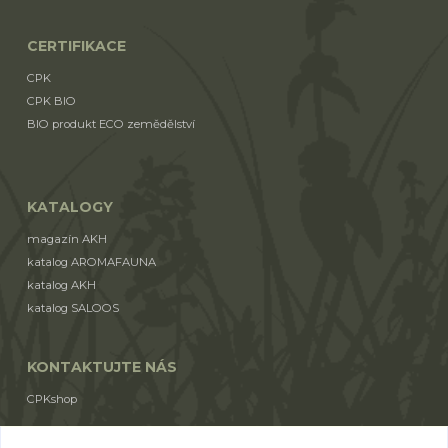
CERTIFIKACE
CPK
CPK BIO
BIO produkt ECO zemědělství
KATALOGY
magazín AKH
katalog AROMAFAUNA
katalog AKH
katalog SALOOS
KONTAKTUJTE NÁS
CPKshop
+420 774 853 310