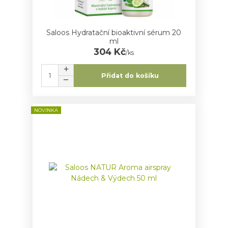
Saloos Hydratační bioaktivní sérum 20
ml
304 Kč
/
ks
Přidat do košíku
NOVINKA