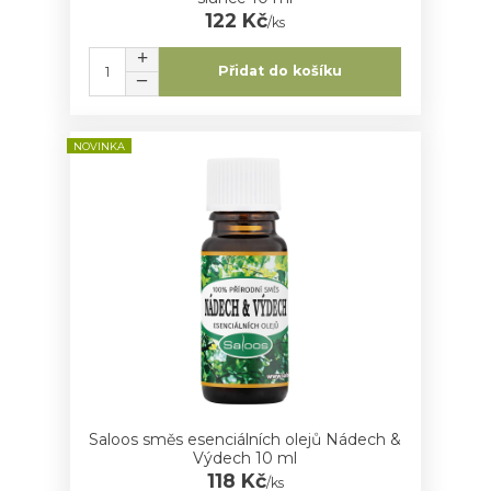
122 Kč
/
ks
Přidat do košíku
NOVINKA
Saloos směs esenciálních olejů Nádech &
Výdech 10 ml
118 Kč
/
ks