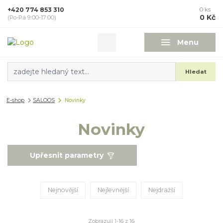
+420 774 853 310
0
ks
0 Kč
(Po-Pá 9:00-17:00)
Menu
Hledat
E-shop
SALOOS
Novinky
Novinky
Upřesnit parametry
Nejnovější
Nejlevnější
Nejdražší
Zobrazuji 1-16 z 16