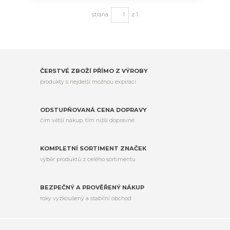
strana
z 1
ČERSTVÉ ZBOŽÍ PŘÍMO Z VÝROBY
produkty s nejdelší možnou expirací
ODSTUPŇOVANÁ CENA DOPRAVY
čím větší nákup, tím nižší dopravné
KOMPLETNÍ SORTIMENT ZNAČEK
výběr produktů z celého sortimentu
BEZPEČNÝ A PROVĚŘENÝ NÁKUP
roky vyzkoušený a stabilní obchod