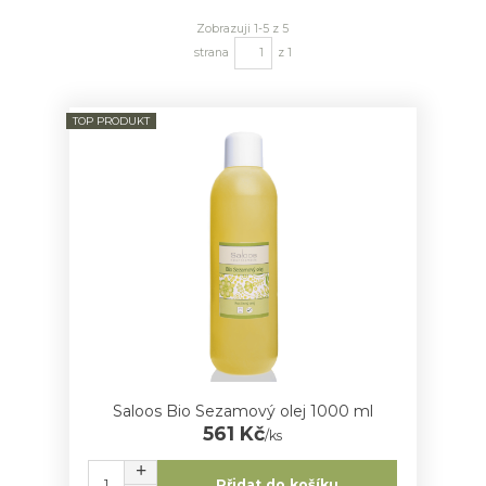
Zobrazuji 1-5 z 5
strana
z 1
TOP PRODUKT
Saloos Bio Sezamový olej 1000 ml
561 Kč
/
ks
Přidat do košíku