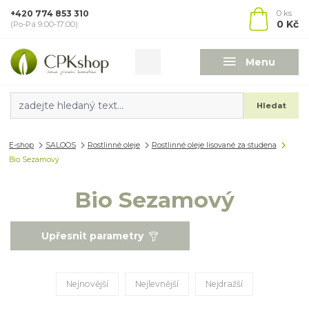
+420 774 853 310
0
ks
0 Kč
(Po-Pá 9:00-17:00)
Menu
Hledat
E-shop
SALOOS
Rostlinné oleje
Rostlinné oleje lisované za studena
Bio Sezamový
Bio Sezamový
Upřesnit parametry
Nejnovější
Nejlevnější
Nejdražší