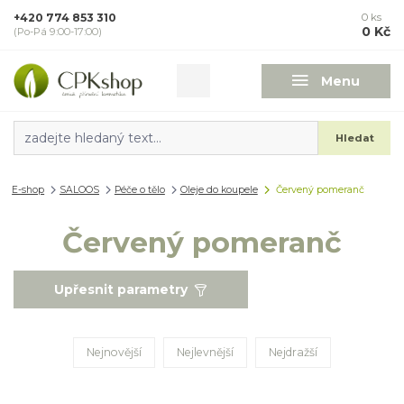
+420 774 853 310
0
ks
0 Kč
(Po-Pá 9:00-17:00)
Menu
Hledat
E-shop
SALOOS
Péče o tělo
Oleje do koupele
Červený pomeranč
Červený pomeranč
Upřesnit parametry
Nejnovější
Nejlevnější
Nejdražší