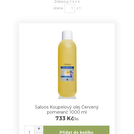
Zobrazuji 1-4 z 4
strana
z 1
Saloos Koupelový olej Červený
pomeranč 1000 ml
733 Kč
/
ks
Přidat do košíku