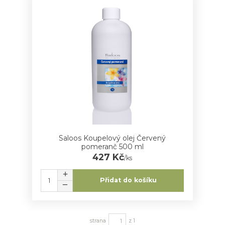
Saloos Koupelový olej Červený
pomeranč 500 ml
427 Kč
/
ks
Přidat do košíku
strana
z 1