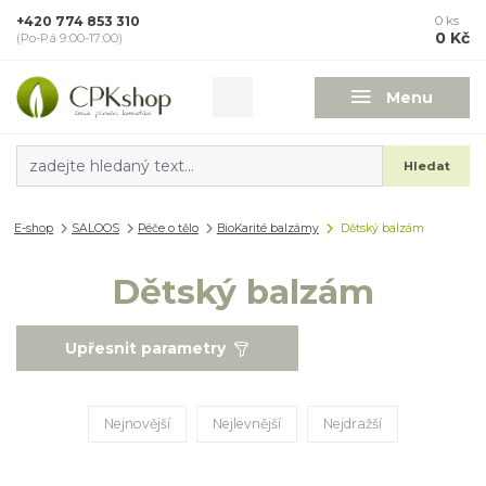
+420 774 853 310
0
ks
0 Kč
(Po-Pá 9:00-17:00)
Menu
Hledat
E-shop
SALOOS
Péče o tělo
BioKarité balzámy
Dětský balzám
Dětský balzám
Upřesnit parametry
Nejnovější
Nejlevnější
Nejdražší