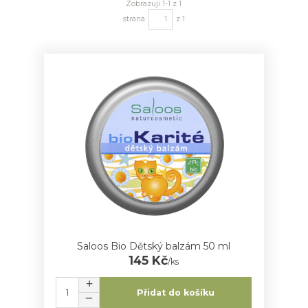
Zobrazuji 1-1 z 1
strana
z 1
Saloos Bio Dětský balzám 50 ml
145 Kč
/
ks
Přidat do košíku