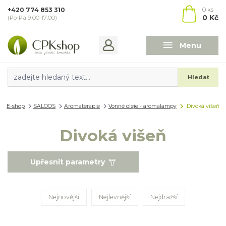
+420 774 853 310
0
ks
0 Kč
(Po-Pá 9:00-17:00)
Menu
Hledat
E-shop
SALOOS
Aromaterapie
Vonné oleje - aromalampy
Divoká višeň
Divoká višeň
Upřesnit parametry
Nejnovější
Nejlevnější
Nejdražší