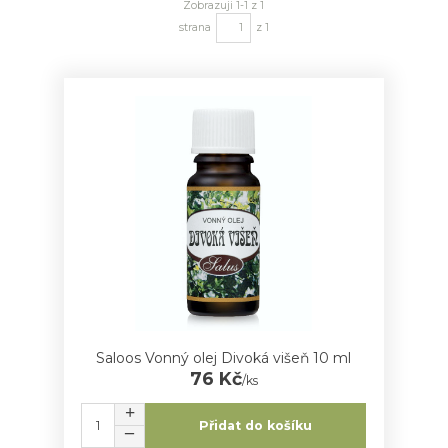
Zobrazuji 1-1 z 1
strana
z 1
Saloos Vonný olej Divoká višeň 10 ml
76 Kč
/
ks
Přidat do košíku