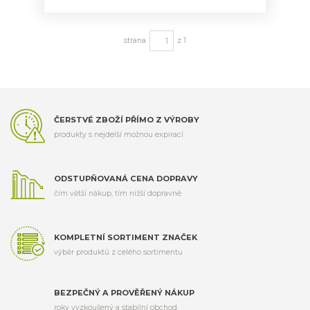
strana
z 1
ČERSTVÉ ZBOŽÍ PŘÍMO Z VÝROBY
produkty s nejdelší možnou expirací
ODSTUPŇOVANÁ CENA DOPRAVY
čím větší nákup, tím nižší dopravné
KOMPLETNÍ SORTIMENT ZNAČEK
výběr produktů z celého sortimentu
BEZPEČNÝ A PROVĚŘENÝ NÁKUP
roky vyzkoušený a stabilní obchod