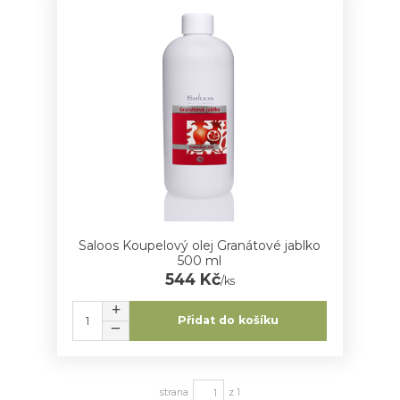
Saloos Koupelový olej Granátové jablko
500 ml
544 Kč
/
ks
Přidat do košíku
strana
z 1