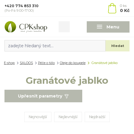
+420 774 853 310
0
ks
0 Kč
(Po-Pá 9:00-17:00)
Menu
Hledat
E-shop
SALOOS
Péče o tělo
Oleje do koupele
Granátové jablko
Granátové jablko
Upřesnit parametry
Nejnovější
Nejlevnější
Nejdražší