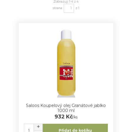
Zobrazuji 1-4 z 4
strana
z 1
Saloos Koupelový olej Granátové jablko
1000 ml
932 Kč
/
ks
Přidat do košíku