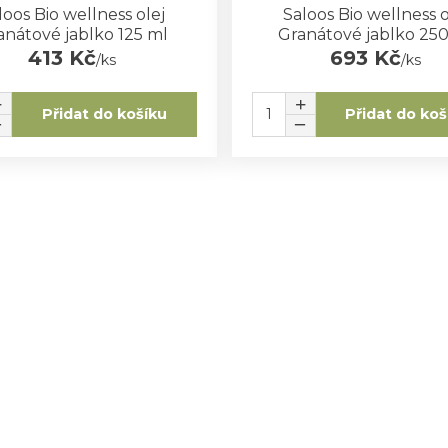
loos Bio wellness olej
Saloos Bio wellness o
anátové jablko 125 ml
Granátové jablko 25
413 Kč
693 Kč
/
ks
/
ks
Přidat do košíku
Přidat do koš