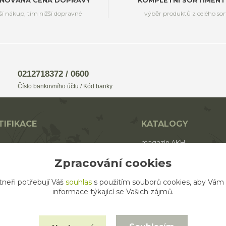
ŇOVANÁ CENA DOPRAVY
KOMPLETNÍ SORTIMENT
ší nákup, tím nižší dopravné
výběr produktů z celého so
0212718372 / 0600
Číslo bankovního účtu / Kód banky
TIFIKACE
KATALOGY
magazín AKH
BIO
katalog AROMAFAUNA
Zpracování cookies
rodukt ECO zemědělství
katalog AKH
tneři potřebují Váš
souhlas
s použitím souborů cookies, aby Vám
katalog SALOOS
informace týkající se Vašich zájmů.