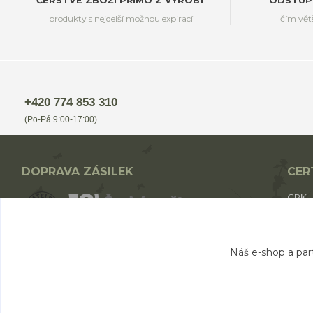
ČERSTVÉ ZBOŽÍ PŘÍMO Z VÝROBY
ODSTUP
produkty s nejdelší možnou expirací
čím vět
+420 774 853 310
(Po-Pá 9:00-17:00)
DOPRAVA ZÁSILEK
CER
CPK
CPK 
BIO p
Nákup nad 1700,- Kč - ZDARMA
Náš e-shop a par
Nákup nad 1000,- Kč - od 49,- Kč
Nákup do 1000,- Kč - od 69,- Kč