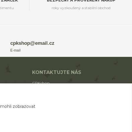
 ZNAČEK
BEZPEČNÝ A PROVĚŘENÝ NÁKUP
rtimentu
roky vyzkoušený a stabilní obchod
cpkshop@email.cz
E-mail
KONTAKTUJTE NÁS
CPKshop
+420 774 853 310
(Po-Pá 9:00-17:00)
 mohli zobrazovat
cpkshop@email.cz