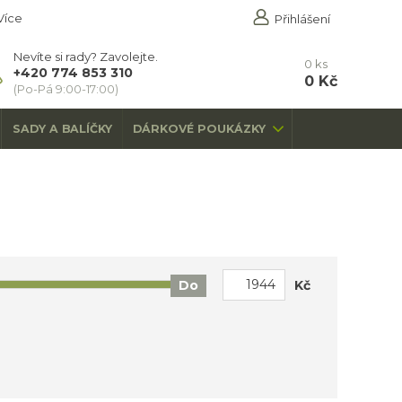
Více
Přihlášení
Nevíte si rady? Zavolejte.
0
ks
+420 774 853 310
0 Kč
(Po-Pá 9:00-17:00)
SADY A BALÍČKY
DÁRKOVÉ POUKÁZKY
Kč
Do