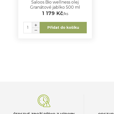
Saloos Bio wellness olej
Granátové jablko 500 ml
1 179 Kč
/
ks
Přidat do košíku