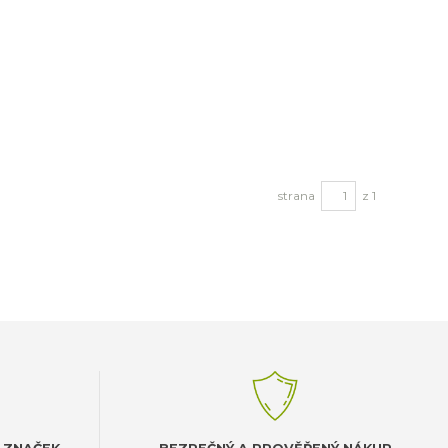
strana
z 1