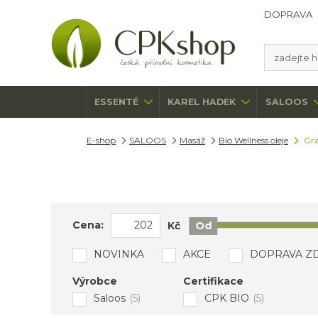
DOPRAVA
ESSENTÉ
KAREL HADEK
SALOOS
E-shop
SALOOS
Masáž
Bio Wellness oleje
Gra
Cena:
Kč
Od
NOVINKA
AKCE
DOPRAVA Z
Výrobce
Certifikace
Saloos
(5)
CPK BIO
(5)