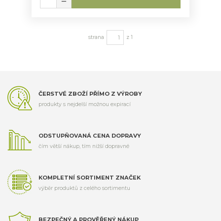
strana
z 1
ČERSTVÉ ZBOŽÍ PŘÍMO Z VÝROBY
produkty s nejdelší možnou expirací
ODSTUPŇOVANÁ CENA DOPRAVY
čím větší nákup, tím nižší dopravné
KOMPLETNÍ SORTIMENT ZNAČEK
výběr produktů z celého sortimentu
BEZPEČNÝ A PROVĚŘENÝ NÁKUP