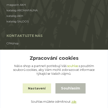
magazín AKH
katalog AROMAFAUNA
katalog AKH
katalog SALOOS
KONTAKTUJTE NÁS
CPKshop
+420 774 853 310
Zpracování cookies
(Po-Pá 9:00-17:00)
Náš e-shop a partneři potřebují Váš
souhlas
s použitím
cpkshop@email.cz
souborů cookies, aby Vám mohli zobrazovat informace
týkající se Vašich zájmů.
Souhlasím
Nastavení
© 2014 - 2026 CPKshop.cz
Souhlas můžete odmítnout
zde
.
Vytvořeno na
Eshop-rychle.cz