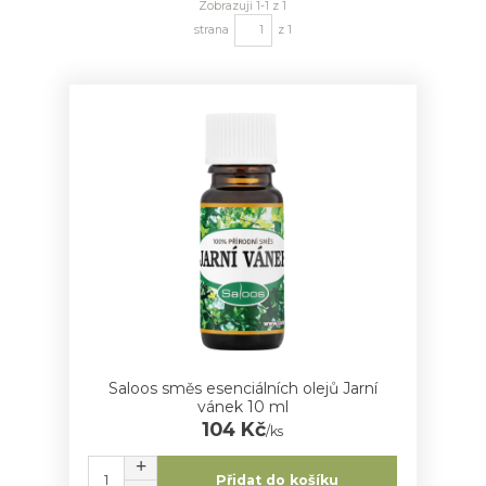
Zobrazuji 1-1 z 1
strana
z 1
Saloos směs esenciálních olejů Jarní
vánek 10 ml
104 Kč
/
ks
Přidat do košíku