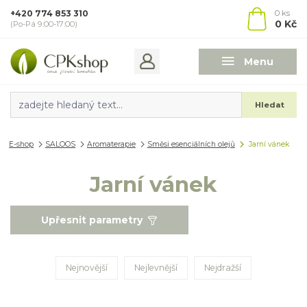
+420 774 853 310
0
ks
0 Kč
(Po-Pá 9:00-17:00)
Menu
Hledat
E-shop
SALOOS
Aromaterapie
Směsi esenciálních olejů
Jarní vánek
Jarní vánek
Upřesnit parametry
Nejnovější
Nejlevnější
Nejdražší