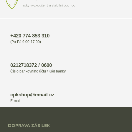
roky vyzkoušený a stabilní obchod
+420 774 853 310
(Po-Pá 9:00-17:00)
0212718372 / 0600
Číslo bankovního účtu / Kód banky
cpkshop@email.cz
E-mail
DOPRAVA ZÁSILEK