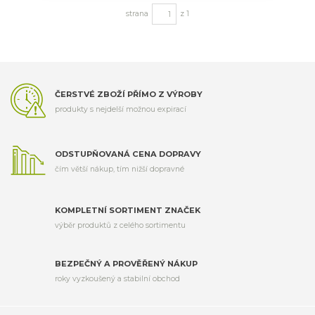
strana
z 1
ČERSTVÉ ZBOŽÍ PŘÍMO Z VÝROBY
produkty s nejdelší možnou expirací
ODSTUPŇOVANÁ CENA DOPRAVY
čím větší nákup, tím nižší dopravné
KOMPLETNÍ SORTIMENT ZNAČEK
výběr produktů z celého sortimentu
BEZPEČNÝ A PROVĚŘENÝ NÁKUP
roky vyzkoušený a stabilní obchod