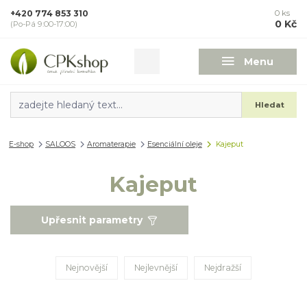
+420 774 853 310
0
ks
0 Kč
(Po-Pá 9:00-17:00)
Menu
Hledat
E-shop
SALOOS
Aromaterapie
Esenciální oleje
Kajeput
Kajeput
Upřesnit parametry
Nejnovější
Nejlevnější
Nejdražší