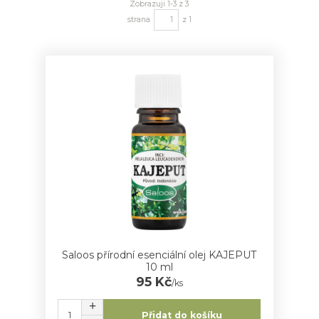
Zobrazuji 1-3 z 3
strana
z 1
Saloos přírodní esenciální olej KAJEPUT
10 ml
95 Kč
/
ks
Přidat do košíku