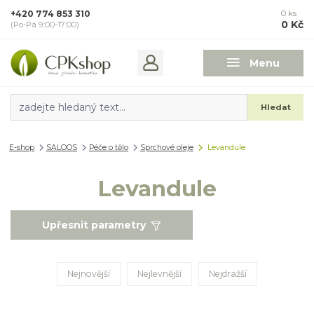
+420 774 853 310
0
ks
0 Kč
(Po-Pá 9:00-17:00)
Menu
Hledat
E-shop
SALOOS
Péče o tělo
Sprchové oleje
Levandule
Levandule
Upřesnit parametry
Nejnovější
Nejlevnější
Nejdražší