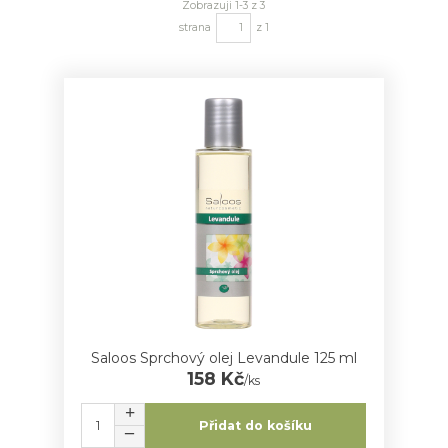
Zobrazuji 1-3 z 3
strana
z 1
Saloos Sprchový olej Levandule 125 ml
158 Kč
/
ks
Přidat do košíku