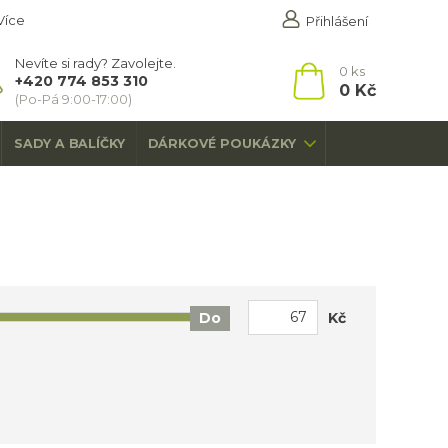
Více
Přihlášení
Nevíte si rady? Zavolejte.
0
ks
+420 774 853 310
0 Kč
(Po-Pá 9:00-17:00)
SADY A BALÍČKY
DÁRKOVÉ POUKÁZKY
Kč
Do