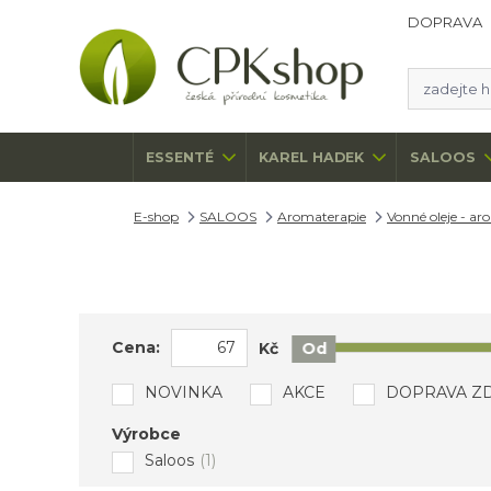
DOPRAVA
ESSENTÉ
KAREL HADEK
SALOOS
E-shop
SALOOS
Aromaterapie
Vonné oleje - a
Cena:
Kč
Od
NOVINKA
AKCE
DOPRAVA Z
Výrobce
Saloos
(1)