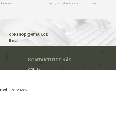
rtimentu
roky vyzkoušený a stabilní obchod
cpkshop@email.cz
E-mail
KONTAKTUJTE NÁS
CPKshop
+420 774 853 310
(Po-Pá 9:00-17:00)
 mohli zobrazovat
cpkshop@email.cz