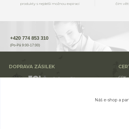
produkty s nejdelší možnou expirací
čím vět
+420 774 853 310
(Po-Pá 9:00-17:00)
DOPRAVA ZÁSILEK
CER
CPK
CPK 
BIO p
Nákup nad 1700,- Kč - ZDARMA
Náš e-shop a par
Nákup nad 1000,- Kč - od 49,- Kč
Nákup do 1000,- Kč - od 69,- Kč