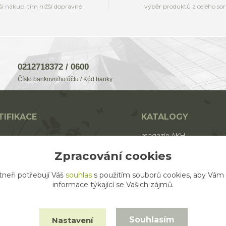
ší nákup, tím nižší dopravné
výběr produktů z celého so
0212718372 / 0600
Číslo bankovního účtu / Kód banky
TIFIKACE
KATALOGY
magazín AKH
BIO
katalog AROMAFAUNA
Zpracování cookies
rodukt ECO zemědělství
katalog AKH
tneři potřebují Váš
souhlas
s použitím souborů cookies, aby Vám
katalog SALOOS
informace týkající se Vašich zájmů.
Souhlasím
Nastavení