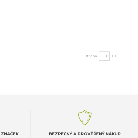
strana
z 1
 ZNAČEK
BEZPEČNÝ A PROVĚŘENÝ NÁKUP