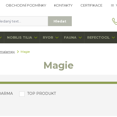
OBCHODNÍ PODMÍNKY
KONTAKTY
CERTIFIKACE
Hledat
NOBILIS TILIA
RYOR
FAUNA
REFECTOCIL
romalampy
Magie
Magie
DARMA
TOP PRODUKT