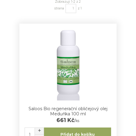
Zobrazuji 1-2 z 2
strana
z 1
Saloos Bio regenerační obličejový olej
Meduňka 100 ml
661 Kč
/
ks
Přidat do košíku