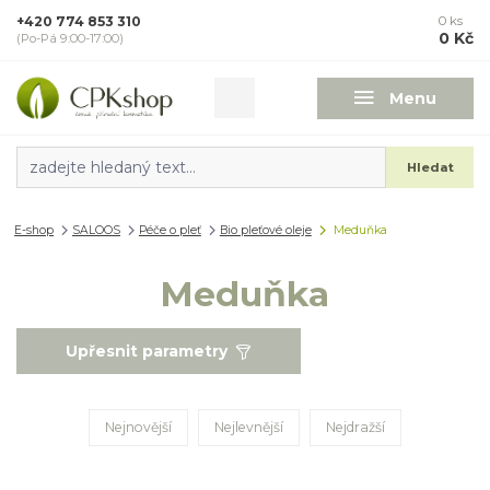
+420 774 853 310
0
ks
0 Kč
(Po-Pá 9:00-17:00)
Menu
Hledat
E-shop
SALOOS
Péče o pleť
Bio pleťové oleje
Meduňka
Meduňka
Upřesnit parametry
Nejnovější
Nejlevnější
Nejdražší