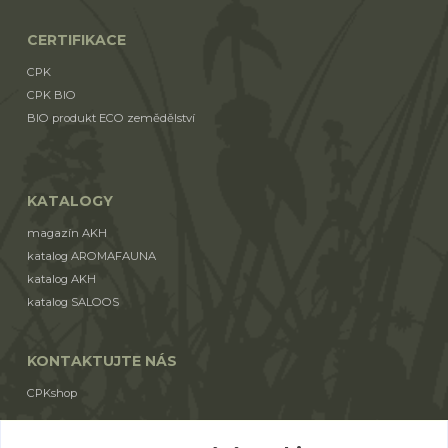
CERTIFIKACE
CPK
CPK BIO
BIO produkt ECO zemědělství
KATALOGY
magazín AKH
katalog AROMAFAUNA
katalog AKH
katalog SALOOS
KONTAKTUJTE NÁS
CPKshop
+420 774 853 310