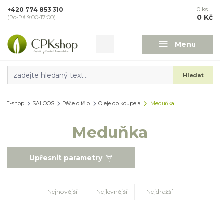
+420 774 853 310
0
ks
0 Kč
(Po-Pá 9:00-17:00)
Menu
Hledat
E-shop
SALOOS
Péče o tělo
Oleje do koupele
Meduňka
Meduňka
Upřesnit parametry
Nejnovější
Nejlevnější
Nejdražší