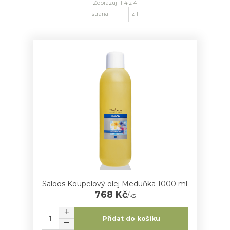
Zobrazuji 1-4 z 4
strana
z 1
Saloos Koupelový olej Meduňka 1000 ml
768 Kč
/
ks
Přidat do košíku