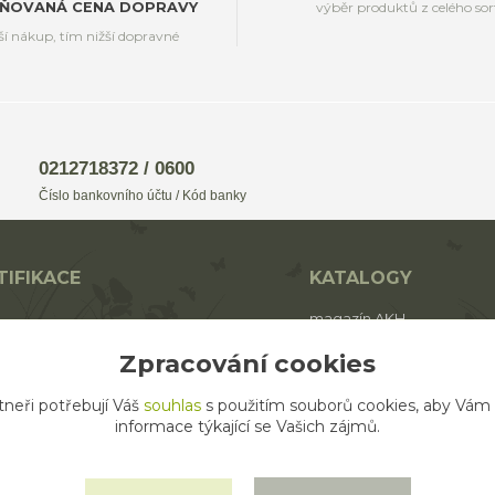
ŇOVANÁ CENA DOPRAVY
výběr produktů z celého so
ší nákup, tím nižší dopravné
0212718372 / 0600
Číslo bankovního účtu / Kód banky
TIFIKACE
KATALOGY
magazín AKH
BIO
katalog AROMAFAUNA
Zpracování cookies
rodukt ECO zemědělství
katalog AKH
tneři potřebují Váš
souhlas
s použitím souborů cookies, aby Vám
katalog SALOOS
informace týkající se Vašich zájmů.