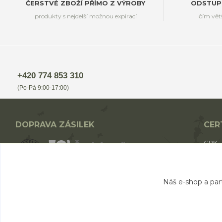
ČERSTVÉ ZBOŽÍ PŘÍMO Z VÝROBY
ODSTUP
produkty s nejdelší možnou expirací
čím vět
+420 774 853 310
(Po-Pá 9:00-17:00)
DOPRAVA ZÁSILEK
CER
CPK
CPK 
BIO p
Nákup nad 1700,- Kč - ZDARMA
Náš e-shop a par
Nákup nad 1000,- Kč - od 49,- Kč
Nákup do 1000,- Kč - od 69,- Kč