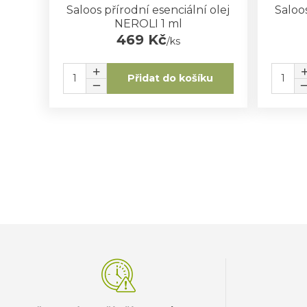
Saloos přírodní esenciální olej
Saloos
NEROLI 1 ml
469 Kč
/
ks
Přidat do košíku