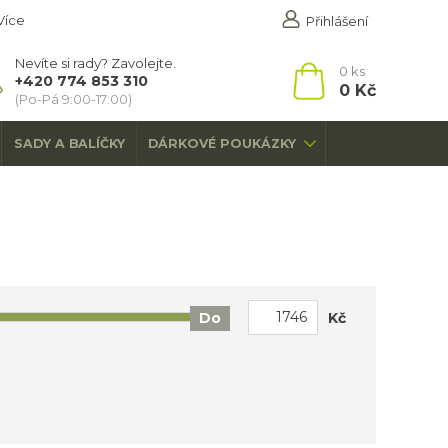
Více
Přihlášení
Nevíte si rady? Zavolejte.
0
ks
+420 774 853 310
0 Kč
(Po-Pá 9:00-17:00)
SADY A BALÍČKY
DÁRKOVÉ POUKÁZKY
Kč
Do