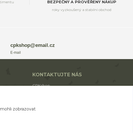
rtimentu
BEZPEČNÝ A PROVĚŘENÝ NÁKUP
roky vyzkoušený a stabilní obchod
cpkshop@email.cz
E-mail
KONTAKTUJTE NÁS
CPKshop
+420 774 853 310
(Po-Pá 9:00-17:00)
 mohli zobrazovat
cpkshop@email.cz