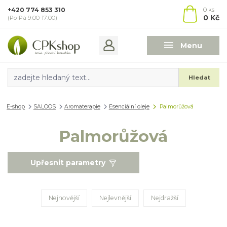
+420 774 853 310
0
ks
0 Kč
(Po-Pá 9:00-17:00)
Menu
Hledat
E-shop
SALOOS
Aromaterapie
Esenciální oleje
Palmorůžová
Palmorůžová
Upřesnit parametry
Nejnovější
Nejlevnější
Nejdražší