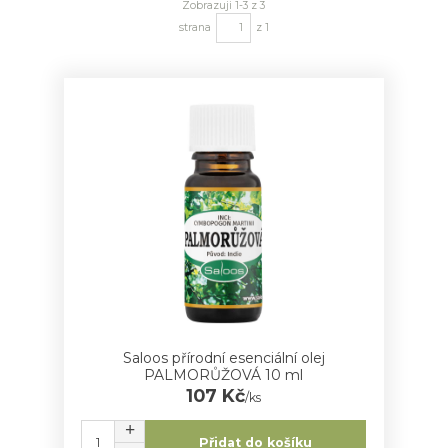
Zobrazuji 1-3 z 3
strana
z 1
Saloos přírodní esenciální olej
PALMORŮŽOVÁ 10 ml
107 Kč
/
ks
Přidat do košíku