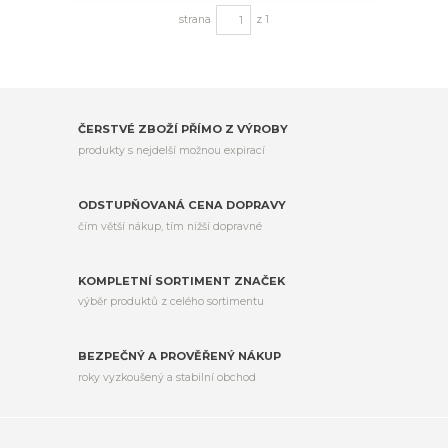
strana
z 1
ČERSTVÉ ZBOŽÍ PŘÍMO Z VÝROBY
produkty s nejdelší možnou expirací
ODSTUPŇOVANÁ CENA DOPRAVY
čím větší nákup, tím nižší dopravné
KOMPLETNÍ SORTIMENT ZNAČEK
výběr produktů z celého sortimentu
BEZPEČNÝ A PROVĚŘENÝ NÁKUP
roky vyzkoušený a stabilní obchod