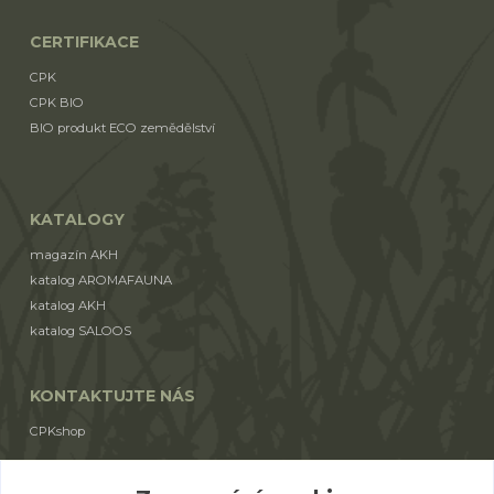
CERTIFIKACE
CPK
CPK BIO
BIO produkt ECO zemědělství
KATALOGY
magazín AKH
katalog AROMAFAUNA
katalog AKH
katalog SALOOS
KONTAKTUJTE NÁS
CPKshop
+420 774 853 310