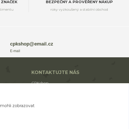
 ZNAČEK
BEZPEČNÝ A PROVĚŘENÝ NÁKUP
rtimentu
roky vyzkoušený a stabilní obchod
cpkshop@email.cz
E-mail
KONTAKTUJTE NÁS
CPKshop
+420 774 853 310
(Po-Pá 9:00-17:00)
 mohli zobrazovat
cpkshop@email.cz