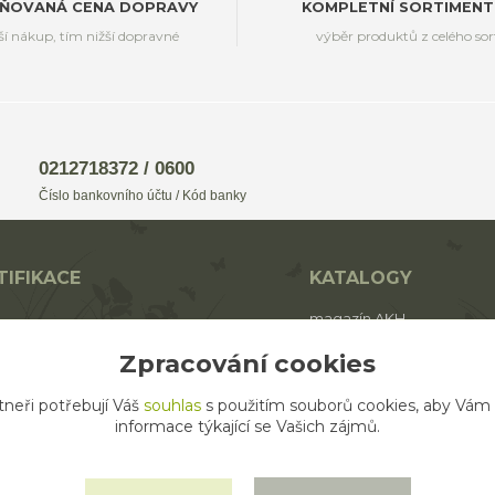
ŇOVANÁ CENA DOPRAVY
KOMPLETNÍ SORTIMENT
ší nákup, tím nižší dopravné
výběr produktů z celého so
0212718372 / 0600
Číslo bankovního účtu / Kód banky
TIFIKACE
KATALOGY
magazín AKH
BIO
katalog AROMAFAUNA
Zpracování cookies
rodukt ECO zemědělství
katalog AKH
tneři potřebují Váš
souhlas
s použitím souborů cookies, aby Vám
katalog SALOOS
informace týkající se Vašich zájmů.