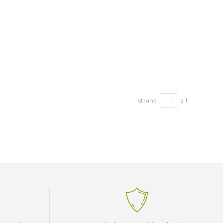
strana
z 1