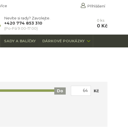
Více
Přihlášení
Nevíte si rady? Zavolejte.
0
ks
+420 774 853 310
0 Kč
(Po-Pá 9:00-17:00)
SADY A BALÍČKY
DÁRKOVÉ POUKÁZKY
Kč
Do