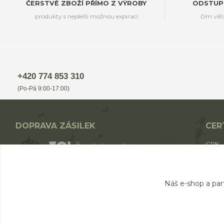
ČERSTVÉ ZBOŽÍ PŘÍMO Z VÝROBY
ODSTUP
produkty s nejdelší možnou expirací
čím vět
+420 774 853 310
(Po-Pá 9:00-17:00)
DOPRAVA ZÁSILEK
CER
CPK
CPK 
BIO p
Nákup nad 1700,- Kč - ZDARMA
Náš e-shop a par
Nákup nad 1000,- Kč - od 49,- Kč
Nákup do 1000,- Kč - od 69,- Kč