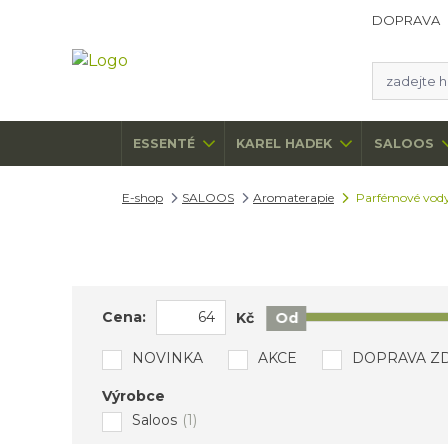
DOPRAVA
ESSENTÉ
KAREL HADEK
SALOOS
E-shop
SALOOS
Aromaterapie
Parfémové vod
Cena:
Kč
Od
NOVINKA
AKCE
DOPRAVA Z
Výrobce
Saloos
(1)