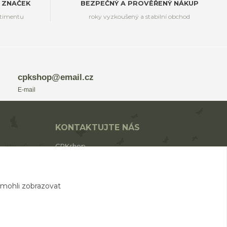
 ZNAČEK
BEZPEČNÝ A PROVĚŘENÝ NÁKUP
rtimentu
roky vyzkoušený a stabilní obchod
cpkshop@email.cz
E-mail
KONTAKTUJTE NÁS
CPKshop
+420 774 853 310
(Po-Pá 9:00-17:00)
 mohli zobrazovat
cpkshop@email.cz