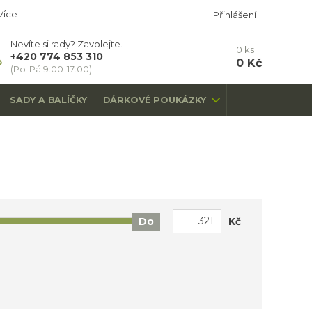
Více
Přihlášení
Nevíte si rady? Zavolejte.
0
ks
+420 774 853 310
0 Kč
(Po-Pá 9:00-17:00)
SADY A BALÍČKY
DÁRKOVÉ POUKÁZKY
Kč
Do