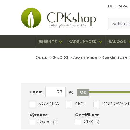
DOPRAVA
ESSENTÉ
KAREL HADEK
SALOOS
E-shop
SALOOS
Aromaterapie
Esenciální oleje
Cena:
Kč
Od
NOVINKA
AKCE
DOPRAVA Z
Výrobce
Certifikace
Saloos
(3)
CPK
(3)