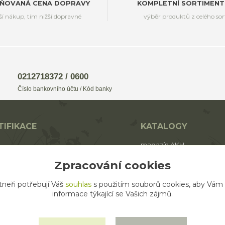
ŇOVANÁ CENA DOPRAVY
KOMPLETNÍ SORTIMENT
ší nákup, tím nižší dopravné
výběr produktů z celého so
0212718372 / 0600
Číslo bankovního účtu / Kód banky
TIFIKACE
KATALOGY
magazín AKH
BIO
katalog AROMAFAUNA
Zpracování cookies
rodukt ECO zemědělství
katalog AKH
tneři potřebují Váš
souhlas
s použitím souborů cookies, aby Vám
katalog SALOOS
informace týkající se Vašich zájmů.