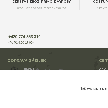
ČERSTVÉ ZBOŽÍ PŘÍMO Z VÝROBY
ODSTUP
produkty s nejdelší možnou expirací
čím vět
+420 774 853 310
(Po-Pá 9:00-17:00)
DOPRAVA ZÁSILEK
CER
CPK
CPK 
BIO p
Nákup nad 1700,- Kč - ZDARMA
Náš e-shop a par
Nákup nad 1000,- Kč - od 49,- Kč
Nákup do 1000,- Kč - od 69,- Kč