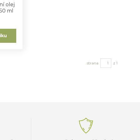
ní olej
50 ml
íku
strana
z 1