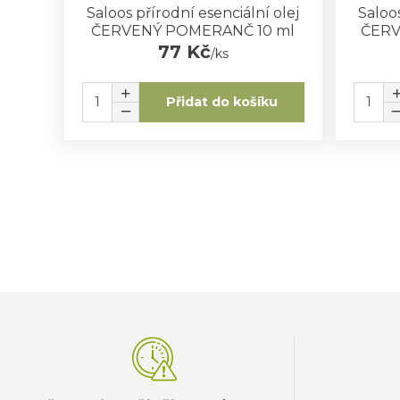
Saloos přírodní esenciální olej
Saloos
ČERVENÝ POMERANČ 10 ml
ČERV
77 Kč
/
ks
Přidat do košíku