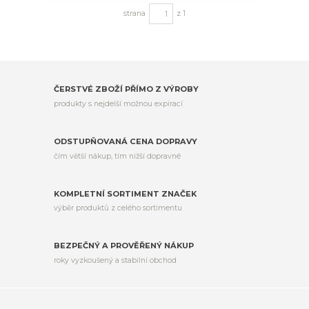
strana
z 1
ČERSTVÉ ZBOŽÍ PŘÍMO Z VÝROBY
produkty s nejdelší možnou expirací
ODSTUPŇOVANÁ CENA DOPRAVY
čím větší nákup, tím nižší dopravné
KOMPLETNÍ SORTIMENT ZNAČEK
výběr produktů z celého sortimentu
BEZPEČNÝ A PROVĚŘENÝ NÁKUP
roky vyzkoušený a stabilní obchod