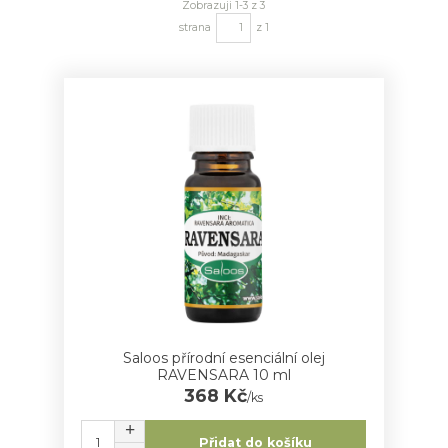
Zobrazuji 1-3 z 3
strana
z 1
Saloos přírodní esenciální olej
RAVENSARA 10 ml
368 Kč
/
ks
Přidat do košíku