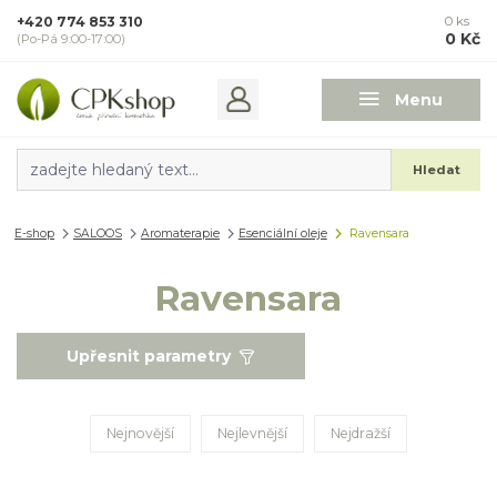
+420 774 853 310
0
ks
0 Kč
(Po-Pá 9:00-17:00)
Menu
Hledat
E-shop
SALOOS
Aromaterapie
Esenciální oleje
Ravensara
Ravensara
Upřesnit parametry
Nejnovější
Nejlevnější
Nejdražší