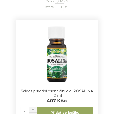
Zobrazuji 1-3 z 3
strana
z 1
Saloos přírodní esenciální olej ROSALINA
10 ml
407 Kč
/
ks
Přidat do košíku