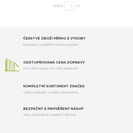
strana
z 1
ČERSTVÉ ZBOŽÍ PŘÍMO Z VÝROBY
produkty s nejdelší možnou expirací
ODSTUPŇOVANÁ CENA DOPRAVY
čím větší nákup, tím nižší dopravné
KOMPLETNÍ SORTIMENT ZNAČEK
výběr produktů z celého sortimentu
BEZPEČNÝ A PROVĚŘENÝ NÁKUP
roky vyzkoušený a stabilní obchod