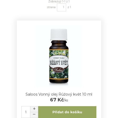
Zobrazuji 1-1 z 1
strana
z 1
Saloos Vonný olej Růžový květ 10 ml
67 Kč
/
ks
Přidat do košíku