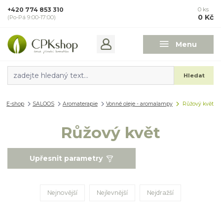
+420 774 853 310
0
ks
0 Kč
(Po-Pá 9:00-17:00)
Menu
Hledat
E-shop
SALOOS
Aromaterapie
Vonné oleje - aromalampy
Růžový květ
Růžový květ
Upřesnit parametry
Nejnovější
Nejlevnější
Nejdražší