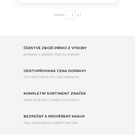
strana
z 1
ČERSTVÉ ZBOŽÍ PŘÍMO Z VÝROBY
produkty s nejdelší možnou expirací
ODSTUPŇOVANÁ CENA DOPRAVY
čím větší nákup, tím nižší dopravné
KOMPLETNÍ SORTIMENT ZNAČEK
výběr produktů z celého sortimentu
BEZPEČNÝ A PROVĚŘENÝ NÁKUP
roky vyzkoušený a stabilní obchod