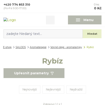
+420 774 853 310
0
ks
0 Kč
(Po-Pá 9:00-17:00)
Menu
Hledat
E-shop
SALOOS
Aromaterapie
Vonné oleje - aromalampy
Rybíz
Rybíz
Upřesnit parametry
Nejnovější
Nejlevnější
Nejdražší
Zobrazuji 1-1 z 1