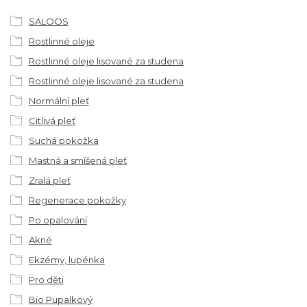
SALOOS
Rostlinné oleje
Rostlinné oleje lisované za studena
Rostlinné oleje lisované za studena
Normální pleť
Citlivá pleť
Suchá pokožka
Mastná a smíšená pleť
Zralá pleť
Regenerace pokožky
Po opalování
Akné
Ekzémy, lupénka
Pro děti
Bio Pupalkový