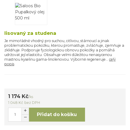
lisovaný za studena
Je mimořádně vhodný pro suchou, citlivou, stárnoucí a jinak
problematickou pokožku, kterou promašťuje, zvláčňuje, zjemňuje a
zklidňuje. Podporuje fyziologickou obnovu pokožky a pomáhá
udržovat její elasticitu. Obsahuje velmi důležitou nenasycenou
mastnou kyselinu gama-linolenovou. Výborně regeneruje...
celý
popis
1 174 Kč
/
ks
1 048 Kč
bez DPH
Přidat do košíku