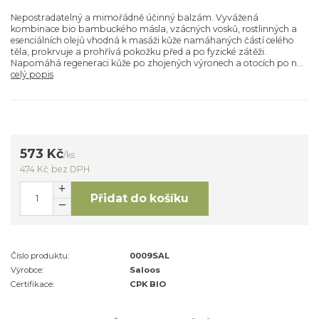
Nepostradatelný a mimořádně účinný balzám. Vyvážená
kombinace bio bambuckého másla, vzácných vosků, rostlinných a
esenciálních olejů vhodná k masáži kůže namáhaných částí celého
těla, prokrvuje a prohřívá pokožku před a po fyzické zátěži.
Napomáhá regeneraci kůže po zhojených výronech a otocích po n...
celý popis
573 Kč
/
ks
474 Kč
bez DPH
Přidat do košíku
Číslo produktu:
0009SAL
Výrobce:
Saloos
Certifikace:
CPK BIO