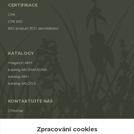
CERTIFIKACE
CPK
CPK BIO
BIO produkt ECO zemědělství
KATALOGY
magazín AKH
katalog AROMAFAUNA
katalog AKH
katalog SALOOS
KONTAKTUJTE NÁS
CPKshop
+420 774 853 310
Zpracování cookies
(Po-Pá 9:00-17:00)