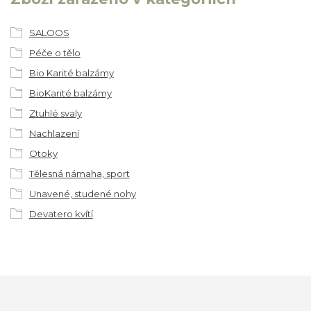
SALOOS
Péče o tělo
Bio Karité balzámy
BioKarité balzámy
Ztuhlé svaly
Nachlazení
Otoky
Tělesná námaha, sport
Unavené, studené nohy
Devatero kvítí