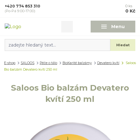
+420 774 853 310
0
ks
0 Kč
(Po-Pá 9:00-17:00)
Menu
Hledat
E-shop
SALOOS
Péče o tělo
BioKarité balzámy
Devatero kvítí
Saloos
Bio balzám Devatero kvítí 250 ml
Saloos Bio balzám Devatero
kvítí 250 ml