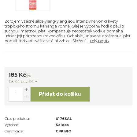
Zdrojem vzácné silice ylang-ylang jsou intenzivně vonící květy
tropického stromu kananga vonná. Olej se výborně hodí k péči o
suchou i mastnou pleť, kompenzuje nedostatek vody a pomáhá
udržet její přirozenou rovnováhu. Ochablé, unavené a stárnoucí pleti
pomáhá získat svěží a vitální vzhled. Složení:...
celý popis
185 Kč
/
ks
153 Kč
bez DPH
Přidat do košíku
Číslo produktu:
0176SAL
Výrobce:
Saloos
Certifikace:
CPK BIO