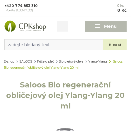
+420 774 853 310
0
ks
0 Kč
(Po-Pá 9:00-17:00)
Menu
Hledat
E-shop
SALOOS
Péče o pleť
Bio pleťové oleje
Ylang-Ylang
Saloos
Bio regenerační obličejový olej Ylang-Ylang 20 ml
Saloos Bio regenerační
obličejový olej Ylang-Ylang 20
ml