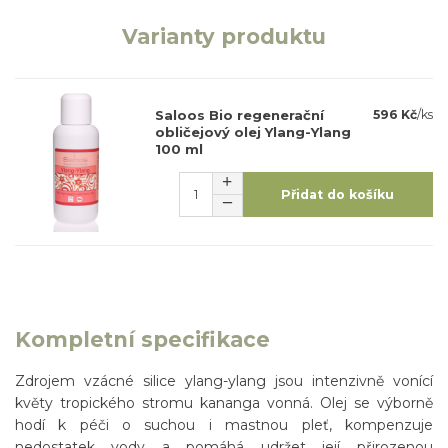
Varianty produktu
Saloos Bio regenerační
596 Kč
/
ks
obličejový olej Ylang-Ylang
100 ml
Přidat do košíku
Kompletní specifikace
Zdrojem vzácné silice ylang-ylang jsou intenzivně vonící
květy tropického stromu kananga vonná. Olej se výborně
hodí k péči o suchou i mastnou pleť, kompenzuje
nedostatek vody a pomáhá udržet její přirozenou