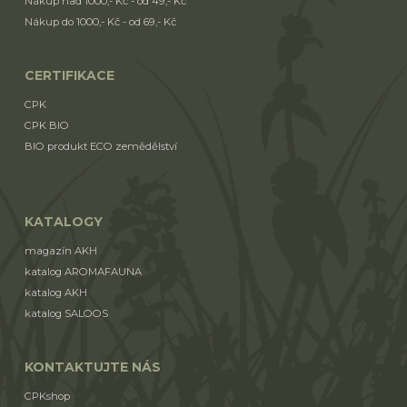
Nákup nad 1000,- Kč - od 49,- Kč
Nákup do 1000,- Kč - od 69,- Kč
CERTIFIKACE
CPK
CPK BIO
BIO produkt ECO zemědělství
KATALOGY
magazín AKH
katalog AROMAFAUNA
katalog AKH
katalog SALOOS
KONTAKTUJTE NÁS
CPKshop