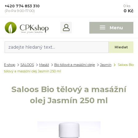
+420 774 853 310
0
ks
0 Kč
(Po-Pá 9:00-17:00)
Menu
Hledat
E-shop
SALOOS
Masáž
Bio tělové a masážní oleje
Jasmín
Saloos Bio
tělový a masážní olej Jasmín 250 ml
Saloos Bio tělový a masážní
olej Jasmín 250 ml