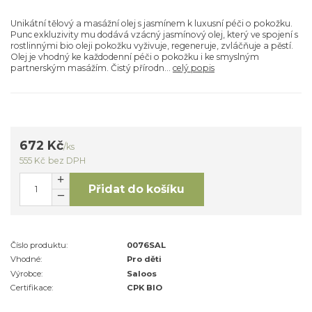
Unikátní tělový a masážní olej s jasmínem k luxusní péči o pokožku.
Punc exkluzivity mu dodává vzácný jasmínový olej, který ve spojení s
rostlinnými bio oleji pokožku vyživuje, regeneruje, zvláčňuje a pěstí.
Olej je vhodný ke každodenní péči o pokožku i ke smyslným
partnerským masážím. Čistý přírodn...
celý popis
672 Kč
/
ks
555 Kč
bez DPH
Přidat do košíku
Číslo produktu:
0076SAL
Vhodné:
Pro děti
Výrobce:
Saloos
Certifikace:
CPK BIO