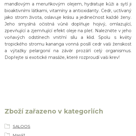
mandlovým a meruňkovým olejem, hydratuje kůži a sytí ji
bioaktivními látkami, vitamíny a antioxidanty. Cedr, uctívaný
jako strom života, oslavuje krásu a jedinečnost každé ženy.
Jeho smyslná očistná vůně doplňuje hojivý, omlazující,
zpevňující a zjemňující efekt oleje na pleť. Nalezněte v jeho
voňavých odstínech vnitřní sílu a klid. Spolu s květy
tropického stromu kananga vonná posílí cedr vaši ženskost
a výtažky pelargonií na závěr prozáří celý organismus.
Dopřejte si exotické masáže, které rozproudí vaši krev!
Zboží zařazeno v kategoriích
SALOOS
Masáž