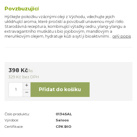
Povzbuzující
Hýčkejte pokožku vzácnými oleji z Východu, vdechujte jejich
uklidňující aroma, které pročistí a povzbudí unavenou mysl i tělo.
Starodávná receptura, kombinující výtažky cedru, ylang-ylangu a
extravagantního muškátu s bio jojobovým, mandlovým a
meruňkovým olejem, hydratuje kůži a sytí ji bioaktivními...
celý popis
398 Kč
/
ks
329 Kč
bez DPH
Přidat do košíku
Číslo produktu:
0134SAL
Výrobce:
Saloos
Certifikace:
CPK BIO