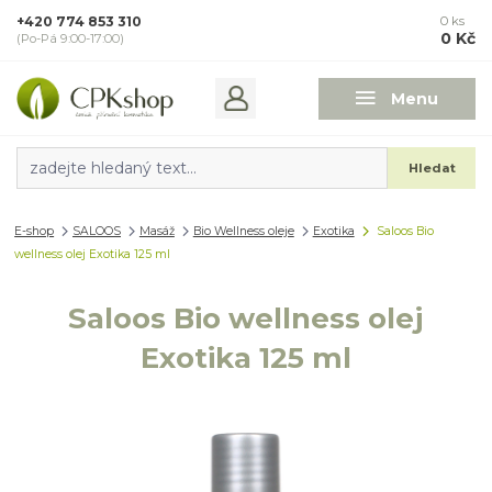
+420 774 853 310
0
ks
0 Kč
(Po-Pá 9:00-17:00)
Menu
Hledat
E-shop
SALOOS
Masáž
Bio Wellness oleje
Exotika
Saloos Bio
wellness olej Exotika 125 ml
Saloos Bio wellness olej
Exotika 125 ml