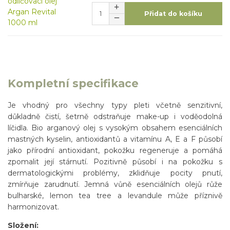
Přidat do košíku
Kompletní specifikace
Je vhodný pro všechny typy pleti včetně senzitivní,
důkladně čistí, šetrně odstraňuje make-up i voděodolná
líčidla. Bio arganový olej s vysokým obsahem esenciálních
mastných kyselin, antioxidantů a vitamínu A, E a F působí
jako přírodní antioxidant, pokožku regeneruje a pomáhá
zpomalit její stárnutí. Pozitivně působí i na pokožku s
dermatologickými problémy, zklidňuje pocity pnutí,
zmírňuje zarudnutí. Jemná vůně esenciálních olejů růže
bulharské, lemon tea tree a levandule může příznivě
harmonizovat.
Složení: