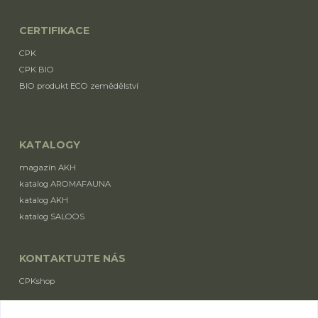
CERTIFIKACE
CPK
CPK BIO
BIO produkt ECO zemědělství
KATALOGY
magazín AKH
katalog AROMAFAUNA
katalog AKH
katalog SALOOS
KONTAKTUJTE NÁS
CPKshop
+420 774 853 310