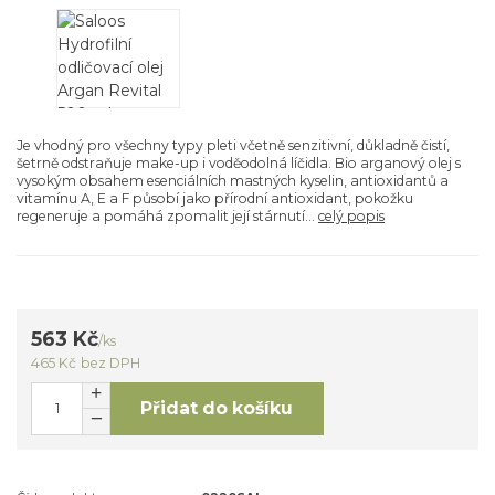
Je vhodný pro všechny typy pleti včetně senzitivní, důkladně čistí,
šetrně odstraňuje make-up i voděodolná líčidla. Bio arganový olej s
vysokým obsahem esenciálních mastných kyselin, antioxidantů a
vitamínu A, E a F působí jako přírodní antioxidant, pokožku
regeneruje a pomáhá zpomalit její stárnutí...
celý popis
563 Kč
/
ks
465 Kč
bez DPH
Přidat do košíku